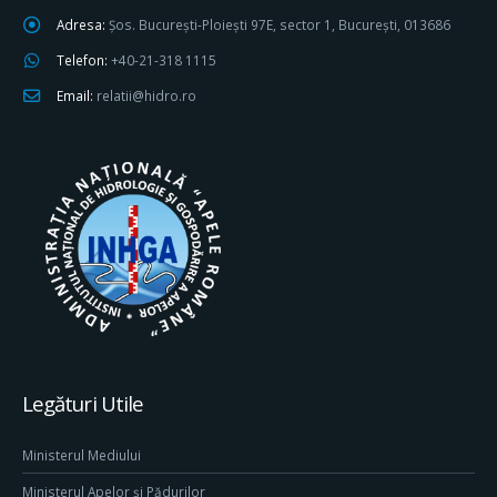
Adresa:
Șos. București-Ploiești 97E, sector 1, București, 013686
Telefon:
+40-21-318 1115
Email:
relatii@hidro.ro
Legături Utile
Ministerul Mediului
Ministerul Apelor și Pădurilor