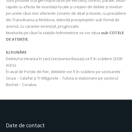
Sunt posibile scurgeri importante pe versanţi, torenţi, pâraie, viituri
rapide cu efecte de inundaţii locale şi creşteri de debite şi niveluri
pe unele râuri mici aferente zonelor de deal și munte, cu precădere
din Transilvania și Moldova, datorită precipitaţiilor sub formă de
aversă, cu caracter torenţial, prognozate.
Nivelurile pe râuri la stațiile hidrometrice se vor situa
sub COTELE
DE ATENȚIE.
b) DUNĂRE
Debitul la intrarea în ţară (secţiunea Baziaş) va fi în scădere (3200
m3/s).
În aval de Porţile de Fier, debitele vor fi în scădere pe sectoarele
Gruia – Calafat şi Tr.Măgurele
– Tulcea şi staţionare pe sectorul
Bechet – Corabia.
Date de contact