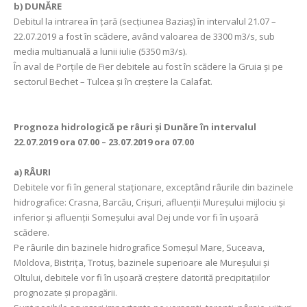
b) DUNĂRE
Debitul la intrarea în ţară (secţiunea Baziaş) în intervalul 21.07 –
22.07.2019 a fost în scădere, având valoarea de 3300 m3/s, sub
media multianuală a lunii iulie (5350 m3/s).
În aval de Porţile de Fier debitele au fost în scădere la Gruia și pe
sectorul Bechet – Tulcea și în creștere la Calafat.
Prognoza hidrologică pe râuri şi Dunăre în intervalul
22.07.2019 ora 07.00 – 23.07.2019 ora 07.00
a)
RÂURI
Debitele vor fi în general staţionare, exceptând râurile din bazinele
hidrografice: Crasna, Barcău, Crișuri, afluenții Mureșului mijlociu și
inferior și afluenții Someșului aval Dej unde vor fi în ușoară
scădere.
Pe râurile din bazinele hidrografice Someșul Mare, Suceava,
Moldova, Bistrița, Trotuș, bazinele superioare ale Mureșului și
Oltului, debitele vor fi în ușoară creștere datorită precipitațiilor
prognozate și propagării.