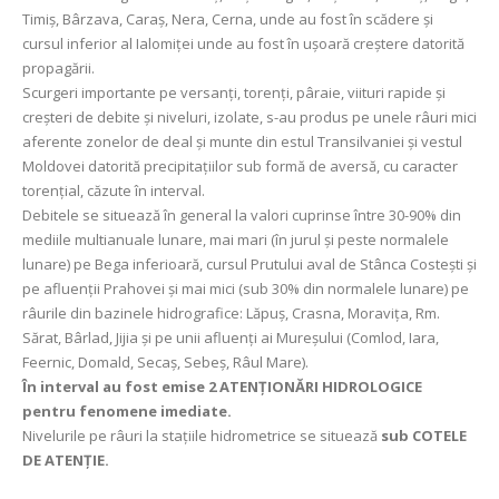
Timiș, Bârzava, Caraș, Nera, Cerna, unde au fost în scădere și
cursul inferior al Ialomiței unde au fost în ușoară creștere datorită
propagării.
Scurgeri importante pe versanţi, torenţi, pâraie, viituri rapide şi
creşteri de debite şi niveluri, izolate, s-au produs pe unele râuri mici
aferente zonelor de deal și munte din estul Transilvaniei și vestul
Moldovei datorită precipitaţiilor sub formă de aversă, cu caracter
torenţial, căzute în interval.
Debitele se situează în general la valori cuprinse între 30-90% din
mediile multianuale lunare, mai mari (în jurul și peste normalele
lunare) pe Bega inferioară, cursul Prutului aval de Stânca Costeşti şi
pe afluenţii Prahovei şi mai mici (sub 30% din normalele lunare) pe
râurile din bazinele hidrografice: Lăpuș, Crasna, Moravița, Rm.
Sărat, Bârlad, Jijia şi pe unii afluenţi ai Mureşului (Comlod, Iara,
Feernic, Domald, Secaș, Sebeş, Râul Mare).
În interval au fost emise 2 ATENȚIONĂRI HIDROLOGICE
pentru fenomene imediate.
Nivelurile pe râuri la stațiile hidrometrice se situează
sub COTELE
DE ATENȚIE.