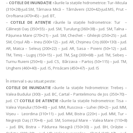
–
COTELE DE INUNDAȚIE
râurile la stațiile hidrometrice: Tur–Micula
(310+28)-jud.SM, Târnava Mică – Târnăveni (320+42)-jud.MS, Prut –
Oroftiana (470+45) – jud. BT,
–
COTELE DE ATENȚIE
râurile la stațiile hidrometrice: Tur –
Călinești Oaș (350+55) – jud. SM, Turulung (360+38) – jud. SM, Talna –
Pășunea Mare (270+21) – jud. SM, Chechet – Ghilești (250+25) – jud.
SM, Crișul Alb – Ineu (500+12) – jud. AR, Chișineu Criș (600+130) – jud.
AR, Matca – Seleuș (200+22) – jud. AR, Sasa – Poieni (50+12) – jud.
TM, Timiș – Lugoj (150+15) – jud. TM, Șag (300+68) – jud. TM, Sebeș –
Turnu Ruieni (250+6) – jud. CS, Bârzava – Partoș (50+115) – jud. TM,
Ungheni (460+40) – jud. IS, Prisăcani (450+47) – jud. IS
În interval s-au situat peste:
COTELE DE INUNDATIE
râurile la stațiile hidrometrice: Trebeș –
Valea Budului (300) – jud. BC, Cartal – Pantelimonu de Jos (350+70) –
jud. CT
COTELE DE ATENȚIE
râurile la stațiile hidrometrice: Tisa –
Valea Vișeului (150+40) – jud. MM, Ruscova – Luhei (90+2) – jud. MM,
Vișeu – Leordina (310+11) – jud. MM, Bistra (220+) – jud. MM, Tur –
Negrești Oaș (170+4) – jud. SM, Someșul Mare – Valea Mare (110+8)
– jud. BN, Bistra – Pădurea Neagră (150+30) – jud. BH, Orăștie –