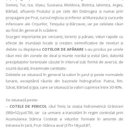
Someș, Tur, Iza, Vișeu, Suceava, Moldova, Bistrița, Ialomița, Argeș,
Bârlad, afluenții Prutului și pe cele din Dobrogea și numai prin
propagare pe Prut, cursul mijlociu și inferior al Mureșului și cursurile
inferioare ale Crișurilor, Timișului și Bârzavei, iar pe celelate râuri
au fost ân general în scădere.
Scurgeri importante pe versanţi, torenţi şi pâraie, viituri rapide cu
efecte de inundații locale și creșteri semnificative de niveluri și
debite cu depășirea
COTELOR DE APĂRARE
s-au produs pe unele
râuri mici din zonele de deal și munte nordul și estul țării, datorită
precipitaţiilor torențiale căzute în interval sub formă de aversă, de
scurtă durată, însemnate cantitativ.
Debitele se situează în general la valori în jurul și peste normalele
lunare, exceptând râurile din bazinele hidrografice: Putna, Rm.
Sărat, Bârlad și Jijia, care se situează la valori cuprinse între 30-90%.
Se situează peste:
–
COTELE DE PERICOL
râul Timiș la stația hidrometrică Grăniceri
(900+52)-jud.TM, iar ca urmare a tranzitării în regim controlat prin
Acumularea Stânca Costeşti a viiturilor formate în amonte de
intrarea în ţară, Prut–Stânca aval (375+14)-jud.BT,