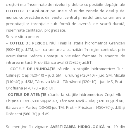
creșteri mai însemnate de niveluri și debite cu posibile depășiri ale
COTELOR DE APĂRARE
pe unele râuri din zonele de deal și de
munte, cu precădere, din vestul, centrul și nordul țării, ca urmare a
precipitaţiilor torențiale sub formă de aversă, de scurtă durată,
însemnate cantitativ, prognozate.
Se vor situa peste:
–
COTELE DE PERICOL
râul Timiș la stația hidrometrică Grăniceri
(900+15)-jud.TM, iar ca urmare a tranzitării în regim controlat prin
Acumularea Stânca Costeşti a viiturilor formate în amonte de
intrarea în ţară, Prut–Stânca aval (375+25)-jud.BT,
–
COTELE DE INUNDAȚIE
râurile la stațiile hidrometrice: Tur–
Călinești Oaș (420+10) – jud. SM, Turulung (420+10) – jud. SM, Micula
(310+40)-jud.SM, Târnava Mică – Târnăveni (320+10) – jud. MS, Prut –
Oroftiana (470+70) – jud. BT.
–
COTELE DE ATENȚIE
râurile la stațiile hidrometrice: Crișul Alb –
Chișineu Criș (600+50)-jud.AR, Târnava Mică – Blaj (320+80)-jud.AB,
Bârzava – Partoș (50+50)-jud.TM, Prut – Prisăcani (450+70)-jud.IS și
Drânceni (560+30)-jud.VS.
Se menține în vigoare
AVERTIZAREA HIDROLOGICĂ
nr. 19 din