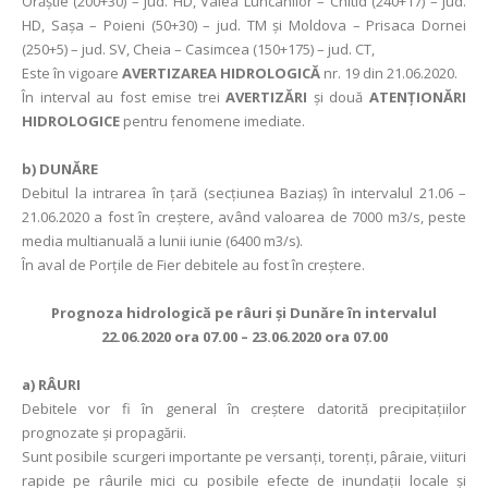
Orăștie (200+30) – jud. HD, Valea Luncanilor – Chitid (240+17) – jud.
HD, Sașa – Poieni (50+30) – jud. TM și Moldova – Prisaca Dornei
(250+5) – jud. SV, Cheia – Casimcea (150+175) – jud. CT,
Este în vigoare
AVERTIZAREA HIDROLOGICĂ
nr. 19 din 21.06.2020.
În interval au fost emise trei
AVERTIZĂRI
și două
ATENȚIONĂRI
HIDROLOGICE
pentru fenomene imediate.
b) DUNĂRE
Debitul la intrarea în ţară (secţiunea Baziaş) în intervalul 21.06 –
21.06.2020 a fost în creștere, având valoarea de 7000 m3/s, peste
media multianuală a lunii iunie (6400 m3/s).
În aval de Porţile de Fier debitele au fost în creștere.
Prognoza hidrologică pe râuri şi Dunăre în intervalul
22.06.2020 ora 07.00 – 23.06.2020 ora 07.00
a)
RÂURI
Debitele vor fi în general în creștere datorită precipitaţiilor
prognozate şi propagării.
Sunt posibile scurgeri importante pe versanți, torenți, pâraie, viituri
rapide pe râurile mici cu posibile efecte de inundaţii locale și