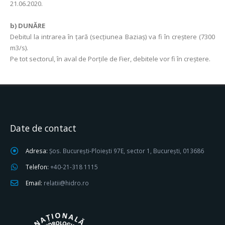
21.06.2020.
b) DUNĂRE
Debitul la intrarea în ţară (secţiunea Baziaş) va fi în creştere (7300
m3/s).
Pe tot sectorul, în aval de Porţile de Fier, debitele vor fi în creştere.
Date de contact
Adresa:
Șos. București-Ploiești 97E, sector 1, București, 013686
Telefon:
+40-21-318 1115
Email:
relatii@hidro.ro