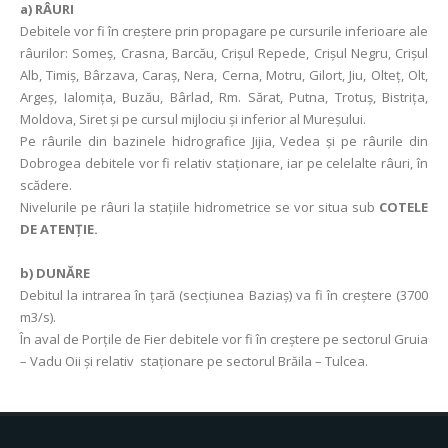
a)
RÂURI
Debitele vor fi în creștere prin propagare pe cursurile inferioare ale
râurilor: Someș, Crasna, Barcău, Crişul Repede, Crişul Negru, Crişul
Alb, Timiș, Bârzava, Caraș, Nera, Cerna, Motru, Gilort, Jiu, Olteț, Olt,
Argeș, Ialomița, Buzău, Bârlad, Rm. Sărat, Putna, Trotuş, Bistriţa,
Moldova, Siret și pe cursul mijlociu și inferior al Mureșului.
Pe râurile din bazinele hidrografice Jijia, Vedea și pe râurile din
Dobrogea debitele vor fi relativ staționare, iar pe celelalte râuri, în
scădere.
Nivelurile pe râuri la staţiile hidrometrice se vor situa sub
COTELE
DE ATENŢIE.
b) DUNĂRE
Debitul la intrarea în ţară (secţiunea Baziaş) va fi în creștere (3700
m3/s).
În aval de Porţile de Fier debitele vor fi în creştere pe sectorul Gruia
– Vadu Oii şi relativ staționare pe sectorul Brăila – Tulcea.