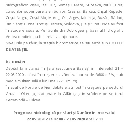
hidrografice: Vişeu, Iza, Tur, Someşul Mare, Suceava, râului Prut,
cursurilor superioare ale râurilor: Crasna, Barcău, Crişul Repede,
Crişul Negru, Crişul Alb, Mureș, Olt, Argeș, Ialomița, Buzău, Bârlad,
Rm. Sărat, Putna, Trotuş, Bistriţa, Moldova, Jijia și Siret unde au fost
în scădere uşoară. Pe râurile din Dobrogea și bazinul hidrografic
Vedea debitele au fost relativ staționare.
Nivelurile pe râuri la staţiile hidrometrice se situează sub
COTELE
DE ATENŢIE.
b)
DUNĂRE
Debitul la intrarea în ţară (secţiunea Baziaş) în intervalul 21 –
22.05.2020 a fost în creștere, având valoarea de 3600 m3/s, sub
media multianuală a lunii mai (7250 m3/s).
În aval de Porţile de Fier debitele au fost în creştere pe sectorul
Gruia – Olteniţa, staţionare la Călăraşi şi în scădere pe sectorul
Cernavodă – Tulcea.
Prognoza hidrologică pe râuri şi Dunăre în intervalul
22.05.2020 ora 07.00 – 23.05.2020 ora 07.00