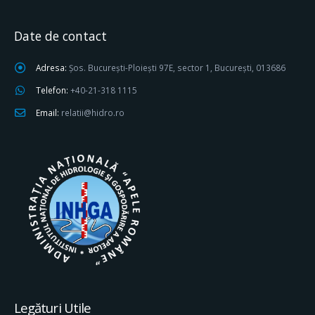
Date de contact
Adresa:
Șos. București-Ploiești 97E, sector 1, București, 013686
Telefon:
+40-21-318 1115
Email:
relatii@hidro.ro
Legături Utile