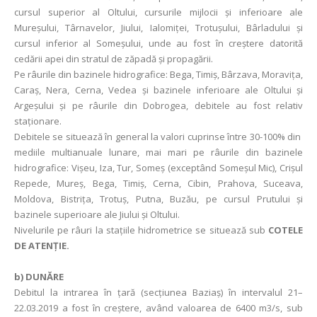
cursul superior al Oltului, cursurile mijlocii şi inferioare ale
Mureşului, Târnavelor, Jiului, Ialomiţei, Trotuşului, Bârladului şi
cursul inferior al Someşului, unde au fost în creştere datorită
cedării apei din stratul de zăpadă şi propagării.
Pe râurile din bazinele hidrografice: Bega, Timiş, Bârzava, Moraviţa,
Caraş, Nera, Cerna, Vedea şi bazinele inferioare ale Oltului şi
Argeşului şi pe râurile din Dobrogea, debitele au fost relativ
staţionare.
Debitele se situează în general la valori cuprinse între 30-100% din
mediile multianuale lunare, mai mari pe râurile din bazinele
hidrografice: Vişeu, Iza, Tur, Someș (exceptând Someșul Mic), Crişul
Repede, Mureş, Bega, Timiş, Cerna, Cibin, Prahova, Suceava,
Moldova, Bistriţa, Trotuş, Putna, Buzău, pe cursul Prutului şi
bazinele superioare ale Jiului şi Oltului.
Nivelurile pe râuri la stațiile hidrometrice se situează sub
COTELE
DE ATENȚIE.
b) DUNĂRE
Debitul la intrarea în ţară (secţiunea Baziaş) în intervalul 21–
22.03.2019 a fost în creştere, având valoarea de 6400 m3/s, sub