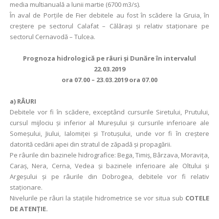
media multianuală a lunii martie (6700 m3/s).
În aval de Porţile de Fier debitele au fost în scădere la Gruia, în
creștere pe sectorul Calafat – Călărași și relativ staționare pe
sectorul Cernavodă – Tulcea.
Prognoza hidrologică pe râuri şi Dunăre în intervalul
22.03.2019
ora 07.00 – 23.03.2019 ora 07.00
a)
RÂURI
Debitele vor fi în scădere, exceptând cursurile Siretului, Prutului,
cursul mijlociu şi inferior al Mureşului şi cursurile inferioare ale
Someşului, Jiului, Ialomiţei şi Trotuşului, unde vor fi în creştere
datorită cedării apei din stratul de zăpadă şi propagării.
Pe râurile din bazinele hidrografice: Bega, Timiş, Bârzava, Moraviţa,
Caraş, Nera, Cerna, Vedea şi bazinele inferioare ale Oltului şi
Argeşului şi pe râurile din Dobrogea, debitele vor fi relativ
staţionare.
Nivelurile pe râuri la stațiile hidrometrice se vor situa sub
COTELE
DE ATENȚIE.