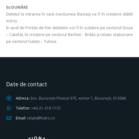
b) DUNĂRE
Debitul la intrarea în ţară (secţiunea Baziaş) va fi în creştere (6600
m3/s).
În aval de Porţile de Fier debitele vor fi în scădere pe sectorul Gruia
– Calafat, în creştere pe sectorul Bechet – Brăila şi relativ staţionare
pe sectorul Galaţi – Tulcea.
Date de contact
Adresa:
Șos. București-Ploiești 97E, sector 1, București, 013686
Telefon:
+40-21-318 1115
Email:
relatii@hidro.ro