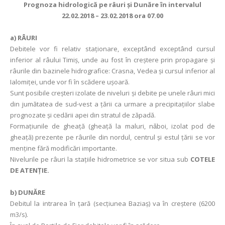
Prognoza hidrologică pe râuri şi Dunăre în intervalul
22.02.2018 – 23.02.2018 ora 07.00
a)
RÂURI
Debitele vor fi relativ staţionare, exceptând exceptând cursul
inferior al râului Timiş, unde au fost în creștere prin propagare și
râurile din bazinele hidrografice: Crasna, Vedea şi cursul inferior al
Ialomiței, unde vor fi în scădere ușoară.
Sunt posibile creşteri izolate de niveluri şi debite pe unele râuri mici
din jumătatea de sud-vest a țării ca urmare a precipitaţiilor slabe
prognozate şi cedării apei din stratul de zăpadă.
Formaţiunile de gheaţă (gheaţă la maluri, nǎboi, izolat pod de
gheaţă) prezente pe râurile din nordul, centrul și estul ţării se vor
menține fără modificări importante.
Nivelurile pe râuri la staţiile hidrometrice se vor situa sub
COTELE
DE ATENŢIE.
b) DUNĂRE
Debitul la intrarea în ţară (secţiunea Baziaş) va în creştere (6200
m3/s).