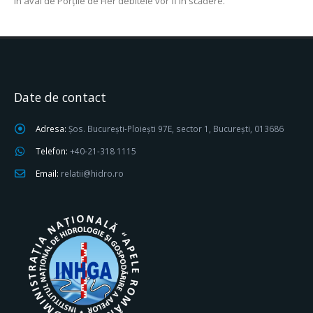
În aval de Porţile de Fier debitele vor fi în scădere.
Date de contact
Adresa:
Șos. București-Ploiești 97E, sector 1, București, 013686
Telefon:
+40-21-318 1115
Email:
relatii@hidro.ro