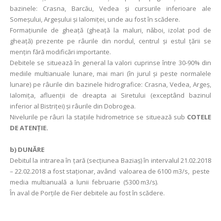
bazinele: Crasna, Barcău, Vedea și cursurile inferioare ale
Someșului, Argeşului și Ialomiței, unde au fost în scădere.
Formaţiunile de gheaţă (gheaţă la maluri, nǎboi, izolat pod de
gheaţă) prezente pe râurile din nordul, centrul și estul ţării se
mențin fără modificări importante.
Debitele se situează în general la valori cuprinse între 30-90% din
mediile multianuale lunare, mai mari (în jurul și peste normalele
lunare) pe râurile din bazinele hidrografice: Crasna, Vedea, Argeș,
Ialomița, afluenții de dreapta ai Siretului (exceptând bazinul
inferior al Bistriței) și râurile din Dobrogea.
Nivelurile pe râuri la staţiile hidrometrice se situează sub
COTELE
DE ATENŢIE.
b) DUNĂRE
Debitul la intrarea în ţară (secţiunea Baziaş) în intervalul 21.02.2018
– 22.02.2018 a fost staţionar, având valoarea de 6100 m3/s, peste
media multianuală a lunii februarie (5300 m3/s).
În aval de Porţile de Fier debitele au fost în scădere.