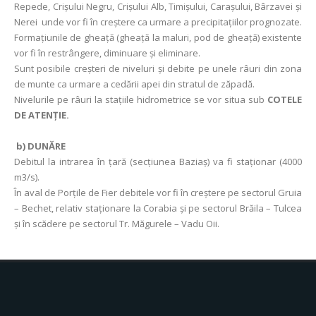
Repede, Crișului Negru, Crișului Alb, Timișului, Carașului, Bârzavei și
Nerei unde vor fi în creștere ca urmare a precipitațiilor prognozate.
Formaţiunile de gheaţă (gheaţă la maluri, pod de gheață) existente
vor fi în restrângere, diminuare şi eliminare.
Sunt posibile creşteri de niveluri şi debite pe unele râuri din zona
de munte ca urmare a cedării apei din stratul de zăpadă.
Nivelurile pe râuri la stațiile hidrometrice se vor situa sub
COTELE
DE ATENȚIE.
b) DUNĂRE
Debitul la intrarea în ţară (secţiunea Baziaş) va fi staționar (4000
m3/s).
În aval de Porţile de Fier debitele vor fi în creștere pe sectorul Gruia
– Bechet, relativ staționare la Corabia și pe sectorul Brăila – Tulcea
și în scădere pe sectorul Tr. Măgurele – Vadu Oii.