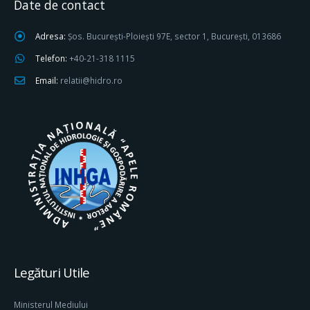
Date de contact
Adresa:
Șos. București-Ploiești 97E, sector 1, București, 013686
Telefon:
+40-21-318 1115
Email:
relatii@hidro.ro
Legături Utile
Ministerul Mediului