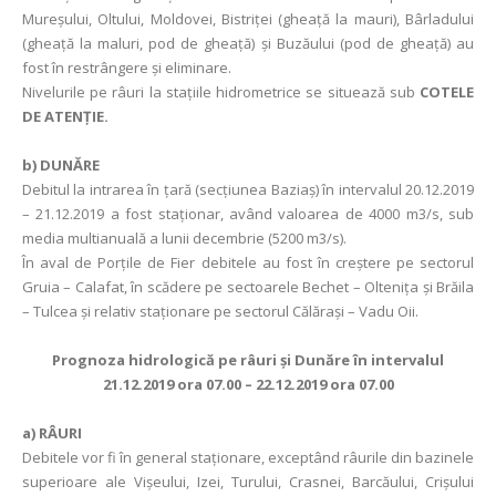
Mureşului, Oltului, Moldovei, Bistriței (gheață la mauri), Bârladului
(gheață la maluri, pod de gheață) și Buzăului (pod de gheață) au
fost în restrângere și eliminare.
Nivelurile pe râuri la stațiile hidrometrice se situează sub
COTELE
DE ATENȚIE.
b)
DUNĂRE
Debitul la intrarea în ţară (secţiunea Baziaş) în intervalul 20.12.2019
– 21.12.2019 a fost staționar, având valoarea de 4000 m3/s, sub
media multianuală a lunii decembrie (5200 m3/s).
În aval de Porţile de Fier debitele au fost în creștere pe sectorul
Gruia – Calafat, în scădere pe sectoarele Bechet – Olteniţa și Brăila
– Tulcea şi relativ staţionare pe sectorul Călăraşi – Vadu Oii.
Prognoza hidrologică pe râuri şi Dunăre în intervalul
21.12.2019 ora 07.00 – 22.12.2019 ora 07.00
a)
RÂURI
Debitele vor fi în general staţionare, exceptând râurile din bazinele
superioare ale Vișeului, Izei, Turului, Crasnei, Barcăului, Crișului