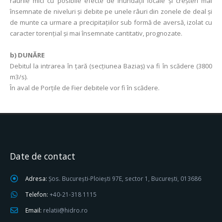
râurile mici cu posibile efecte de inundaţii locale şi creşteri mai
însemnate de niveluri și debite pe unele râuri din zonele de deal și
de munte ca urmare a precipitațiilor sub formă de aversă, izolat cu
caracter torențial și mai însemnate cantitativ, prognozate.
b) DUNĂRE
Debitul la intrarea în ţară (secţiunea Baziaş) va fi în scădere (3800
m3/s).
În aval de Porţile de Fier debitele vor fi în scădere.
Date de contact
Adresa:
Șos. București-Ploiești 97E, sector 1, București, 013686
Telefon:
+40-21-318 1115
Email:
relatii@hidro.ro