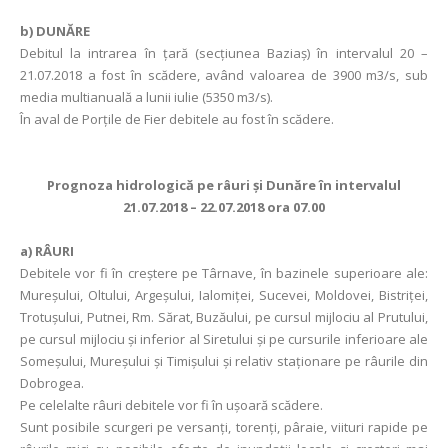
b) DUNĂRE
Debitul la intrarea în ţară (secţiunea Baziaş) în intervalul 20 –
21.07.2018 a fost în scădere, având valoarea de 3900 m3/s, sub
media multianuală a lunii iulie (5350 m3/s).
În aval de Porţile de Fier debitele au fost în scădere.
Prognoza hidrologică pe râuri şi Dunăre în intervalul
21.07.2018 – 22.07.2018 ora 07.00
a)
RÂURI
Debitele vor fi în creștere pe Târnave, în bazinele superioare ale:
Mureşului, Oltului, Argeşului, Ialomiţei, Sucevei, Moldovei, Bistriţei,
Trotuşului, Putnei, Rm. Sărat, Buzăului, pe cursul mijlociu al Prutului,
pe cursul mijlociu şi inferior al Siretului şi pe cursurile inferioare ale
Someşului, Mureşului şi Timişului şi relativ staţionare pe râurile din
Dobrogea.
Pe celelalte râuri debitele vor fi în uşoară scădere.
Sunt posibile scurgeri pe versanţi, torenţi, pâraie, viituri rapide pe