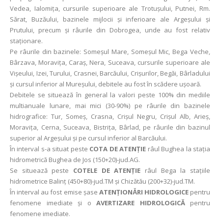
Vedea, Ialomiţa, cursurile superioare ale Trotuşului, Putnei, Rm.
Sărat, Buzăului, bazinele mijlocii şi inferioare ale Argeşului şi
Prutului, precum și râurile din Dobrogea, unde au fost relativ
staționare.
Pe râurile din bazinele: Someşul Mare, Someşul Mic, Bega Veche,
Bârzava, Moraviţa, Caraş, Nera, Suceava, cursurile superioare ale
Vişeului, Izei, Turului, Crasnei, Barcăului, Crişurilor, Begăi, Bârladului
şi cursul inferior al Mureşului, debitele au fost în scădere uşoară.
Debitele se situează în general la valori peste 100% din mediile
multianuale lunare, mai mici (30-90%) pe râurile din bazinele
hidrografice: Tur, Someş, Crasna, Crişul Negru, Crişul Alb, Arieş,
Moraviţa, Cerna, Suceava, Bistriţa, Bârlad, pe râurile din bazinul
superior al Argeşului şi pe cursul inferior al Barcăului.
În interval s-a situat peste
COTA DE ATENŢIE
râul Bughea la staţia
hidrometrică Bughea de Jos (150+20)-jud.AG.
Se situează peste
COTELE DE ATENŢIE
râul Bega la staţiile
hidrometrice Balinţ (450+80)-jud.TM şi Chizătău (200+32)-jud.TM.
În interval au fost emise şase
ATENŢIONǍRI HIDROLOGICE
pentru
fenomene imediate şi o
AVERTIZARE HIDROLOGICĂ
pentru
fenomene imediate.