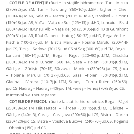
–
COTELE DE ATENȚIE
râurile la stațiile hidrometrice: Tur – Micula
(270+32)-jud.SM, Tur – Turulung (360+16)-jud.SM, Cigher – Chier
(300+40)-jud.AR, Seleuş – Matca (200+50)-jud.AR, Isosăşel – Zimbru
(150+18)-jud.AR, VaTa – Vaţa de Sus (125+13)-jud.HD, Luncoiu – Brad
(200+48)-jud.HDCrişul Alb – Vaţa de Jos (350+35)-jud.HD şi Gurahonţ
(200+81)-jud.AR, Râul Galben – Hateg (150+32)-jud.HD, Bega Veche –
Pischia (100+37)-jud.TM, Bistra Mărului – Poiana Mărului (200+14)-
jud.CS, Timiş – Sadova (70+26)-jud.CS şi Şag (300+60)-jud.TM, Bega –
Luncani (-60+14)-jud.TM, Bega – Făget (220+90)-jud.TM, Chizătău
(200+30)-jud.TM şi Luncani (-60+14), Saşa – Poieni (50+31)-jud.TM,
Gârlişte – Gârlişte (70+15), Bârzava – Moniom (220+23)-jud.CS, Şucu
– Poiana Mărului (70+27)-jud.CS, Saşa –Poieni (50+31)-jud.TM,
Gladna – Fârdea (110+7)-jud.TM, Sebeş – Turnu Ruieni (250+59)-
jud.CS, Nădrag – Nădrag (-40)-jud.TM, Feneş – Feneş (70+38)-jud.CS,
În interval s-au situat peste:
–
COTELE DE PERICOL
râurile la stațiile hidrometrice: Bega – Făget
(350+58)-jud.TM Hăuzeasca – Fârdea (300+15)-jud.TM, Gârlişte –
Gârlişte (140+13), Caraş – Caraşova (200+50)-jud.CS, Bistra – Obreja
(230+120)-jud.CS, Bistra – Voislova Bucovei (240+70)-jud.CS, Pogăniş
– Ohabiţa (150)-jud.CS,