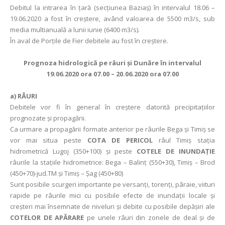
Debitul la intrarea în ţară (secţiunea Baziaş) în intervalul 18.06 –
19.06.2020 a fost în creștere, având valoarea de 5500 m3/s, sub
media multianuală a lunii iunie (6400 m3/s).
În aval de Porţile de Fier debitele au fost în creștere.
Prognoza hidrologică pe râuri şi Dunăre în intervalul
19.06.2020 ora 07.00 – 20.06.2020 ora 07.00
a)
RÂURI
Debitele vor fi în general în creștere datorită precipitaţiilor
prognozate şi propagării.
Ca urmare a propagării formate anterior pe râurile Bega şi Timiş se
vor mai situa peste
COTA DE PERICOL
râul Timiş staţia
hidrometrică Lugoj (350+100) şi peste
COTELE DE INUNDAŢIE
râurile la staţiile hidrometrice: Bega – Balinţ (550+30), Timiş – Brod
(450+70)-jud.TM şi Timiş – Şag (450+80)
Sunt posibile scurgeri importante pe versanți, torenți, pâraie, viituri
rapide pe râurile mici cu posibile efecte de inundaţii locale și
creșteri mai însemnate de niveluri și debite cu posibile depășiri ale
COTELOR DE APĂRARE
pe unele râuri din zonele de deal și de