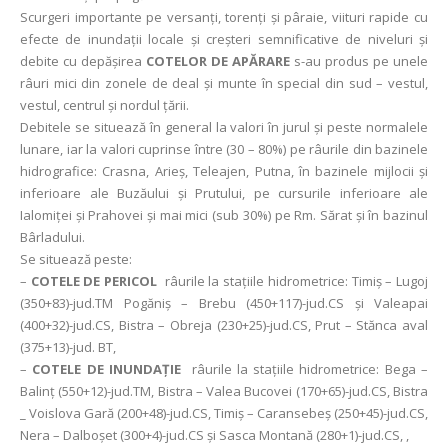
Scurgeri importante pe versanţi, torenţi şi pâraie, viituri rapide cu
efecte de inundații locale și creșteri semnificative de niveluri și
debite cu depășirea
COTELOR DE APĂRARE
s-au produs pe unele
râuri mici din zonele de deal și munte în special din sud – vestul,
vestul, centrul și nordul țării.
Debitele se situează în general la valori în jurul și peste normalele
lunare, iar la valori cuprinse între (30 – 80%) pe râurile din bazinele
hidrografice: Crasna, Arieș, Teleajen, Putna, în bazinele mijlocii și
inferioare ale Buzăului și Prutului, pe cursurile inferioare ale
Ialomiței și Prahovei și mai mici (sub 30%) pe Rm. Sărat şi în bazinul
Bârladului.
Se situează peste:
–
COTELE DE PERICOL
râurile la stațiile hidrometrice: Timiş – Lugoj
(350+83)-jud.TM Pogăniş – Brebu (450+117)-jud.CS şi Valeapai
(400+32)-jud.CS, Bistra – Obreja (230+25)-jud.CS, Prut – Stănca aval
(375+13)-jud. BT,
–
COTELE DE INUNDAȚIE
râurile la stațiile hidrometrice: Bega –
Balinţ (550+12)-jud.TM, Bistra – Valea Bucovei (170+65)-jud.CS, Bistra
_ Voislova Gară (200+48)-jud.CS, Timiş – Caransebeş (250+45)-jud.CS,
Nera – Dalboşet (300+4)-jud.CS şi Sasca Montană (280+1)-jud.CS, ,