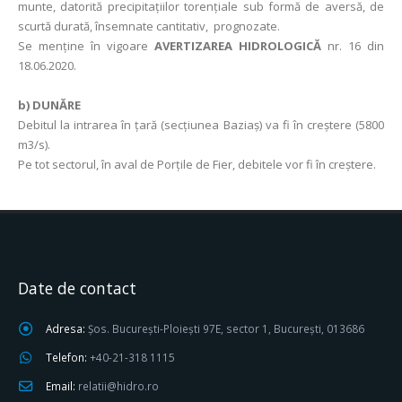
munte, datorită precipitaţiilor torențiale sub formă de aversă, de
scurtă durată, însemnate cantitativ, prognozate.
Se menține în vigoare
AVERTIZAREA HIDROLOGICĂ
nr. 16 din
18.06.2020.
b) DUNĂRE
Debitul la intrarea în ţară (secţiunea Baziaş) va fi în creştere (5800
m3/s).
Pe tot sectorul, în aval de Porţile de Fier, debitele vor fi în creştere.
Date de contact
Adresa:
Șos. București-Ploiești 97E, sector 1, București, 013686
Telefon:
+40-21-318 1115
Email:
relatii@hidro.ro