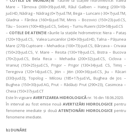
–
COTELE DE INUNDAȚIE
râurile la stațiile hidrometrice: Valea
Mare – Târnova (300+39)-jud.AR, Râul Galben – Hateg (200+10)-
jud.HD, Nădrag – Nădrag (0+7)-jud.TM, Bega – Luncani (-30+7)-jud.TM,
Gladna – Fârdea (160+6)-jud.TM, Minis – Bozovici (150+23)-jud.CS,
Tău – Soceni (100+40)-jud.CS, Sebeş – Turnu Ruieni (320+58)-jud.CS
–
COTELE DE ATENȚIE
râurile la stațiile hidrometrice: Nera – Pataş
(120+10)-jud.CS, Valea Luncanilor (240+30)-jud.HD, Talna – Păşunea
Mare (270)-Cuptoare – Mehadica (100+73)-jud.CS, Bârzava – Crivaia
(150+20)-jud.CS, V. Mare – Resita (130+19)-jud.CS, Bistra – Bucova
(70+2)-jud.CS, Bela Reca – Mehadia (200+32)-jud.CS, Ciclova –
Vraniuţ (150+25)-jud.CS, Prigor – Prigor (130+34)-jud. CS, Timiş –
Teregova (120+14)-jud.CS, Jitin – Jitin (300+36)-jud.CS, Jiu – Răcari
(330)-jud.DJ, Topolog – Milcoiu (185+17)-jud.VL, Bughea de Jos –
Bughea (150+30)-jud.AG, Prut – Rădăuţi Prut (290+23), Casimcea –
Cheia (150+37)-jud.CT
Este în vigoare
AVERTIZAREA HIDROLOGICĂ
nr. 16 din 18.06.2020.
În interval au fost emise nouă
AVERTIZĂRI HIDROLOGICE
pentru
fenomene imediate şi două
ATENȚIONĂRI HIDROLOGICE
pentru
fenomene imediate.
b) DUNĂRE