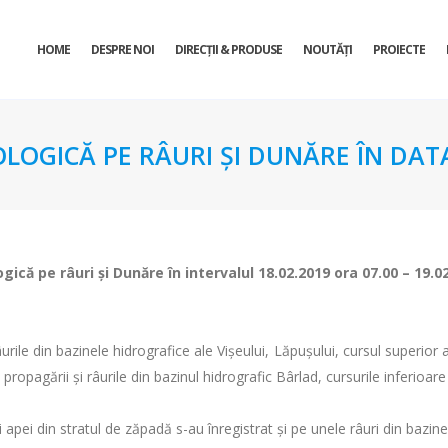
HOME
DESPRE NOI
DIRECŢII & PRODUSE
NOUTĂȚI
PROIECTE
OLOGICĂ PE RÂURI ŞI DUNĂRE ÎN DATA
ogică pe râuri şi Dunăre în intervalul 18.02.2019 ora 07.00 – 19.0
ile din bazinele hidrografice ale Vișeului, Lăpușului, cursul superior al
propagării şi râurile din bazinul hidrografic Bârlad, cursurile inferioar
ii apei din stratul de zăpadă s-au înregistrat și pe unele râuri din bazi