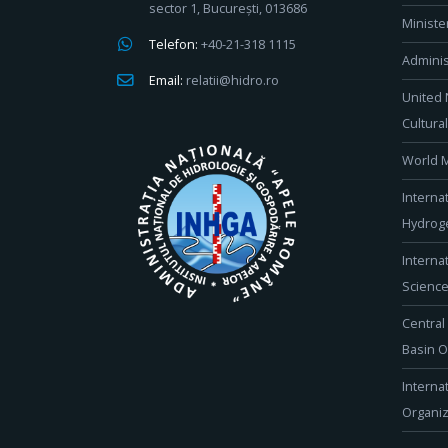
sector 1, București, 013686
Ministe
Telefon:
+40-21-318 1115
Adminis
Email:
relatii@hidro.ro
United 
Cultura
World M
Interna
Hydroge
Interna
Scienc
Central
Basin O
Interna
Organiz