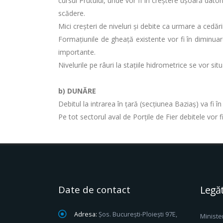
cursul Prutului, unde vor fi în creştere uşoară datori
scădere.
Mici creșteri de niveluri și debite ca urmare a cedăr
Formațiunile de gheață existente vor fi în diminuar
importante.
Nivelurile pe râuri la stațiile hidrometrice se vor si
b) DUNĂRE
Debitul la intrarea în ţară (secţiunea Baziaş) va fi 
Pe tot sectorul aval de Porţile de Fier debitele vor f
Date de contact
Legăt
Adresa:
Șos. București-Ploiești 97E,
Ministe