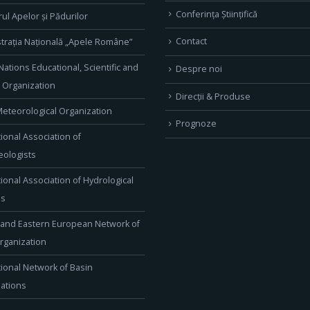
Conferința Științifică
rul Apelor și Pădurilor
Contact
trația Națională „Apele Române”
Nations Educational, Scientific and
Despre noi
l Organization
Direcţii & Produse
eteorological Organization
Prognoze
tional Association of
ologists
tional Association of Hydrological
es
 and Eastern European Network of
rganization
tional Network of Basin
ations