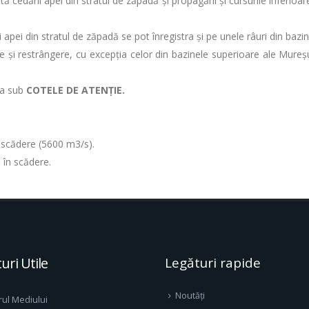
tă cedării apei din stratul de zăpadă şi propagării şi cursurile inferioa
ii apei din stratul de zăpadă se pot înregistra și pe unele râuri din baz
e și restrângere, cu excepția celor din bazinele superioare ale Mureșul
tua sub
COTELE DE ATENȚIE.
în scădere (5600 m3/s).
i în scădere.
uri Utile
Legături rapide
Noutăți
rul Mediului