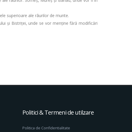
re ale râurilor: Someș, Mureș și Bârlad, unde vor fi în
inele superioare ale râurilor de munte.
ui și Bistriței, unde se vor menține fără modificări
Politici & Termeni de utilzare
Politica de Confidentialitate