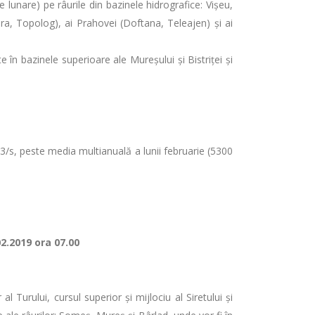
 lunare) pe râurile din bazinele hidrografice: Vişeu,
vora, Topolog), ai Prahovei (Doftana, Teleajen) şi ai
în bazinele superioare ale Mureșului și Bistriței și
m3/s, peste media multianuală a lunii februarie (5300
02.2019 ora 07.00
l Turului, cursul superior și mijlociu al Siretului şi