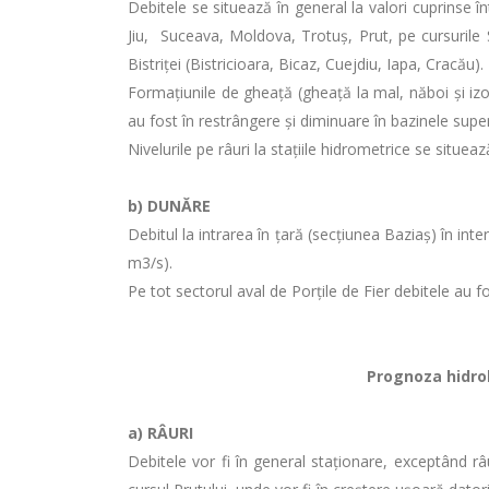
Debitele se situează în general la valori cuprinse î
Jiu, Suceava, Moldova, Trotuş, Prut, pe cursurile Si
Bistriţei (Bistricioara, Bicaz, Cuejdiu, Iapa, Cracău).
Formațiunile de gheață (gheaţă la mal, năboi și izo
au fost în restrângere și diminuare în bazinele supe
Nivelurile pe râuri la stațiile hidrometrice se situea
b) DUNĂRE
Debitul la intrarea în ţară (secţiunea Baziaş) în in
m3/s).
Pe tot sectorul aval de Porţile de Fier debitele au f
Prognoza hidrolo
a)
RÂURI
Debitele vor fi în general staţionare, exceptând râur