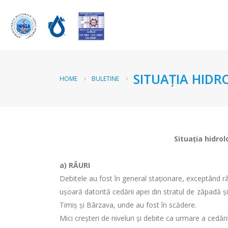
SITUAŢIA HIDR
HOME
BULETINE
Situaţia hidrol
a)
RÂURI
Debitele au fost în general staţionare, exceptând râur
uşoară datorită cedării apei din stratul de zăpadă şi 
Timiș și Bârzava, unde au fost în scădere.
Mici creșteri de niveluri și debite ca urmare a cedăr