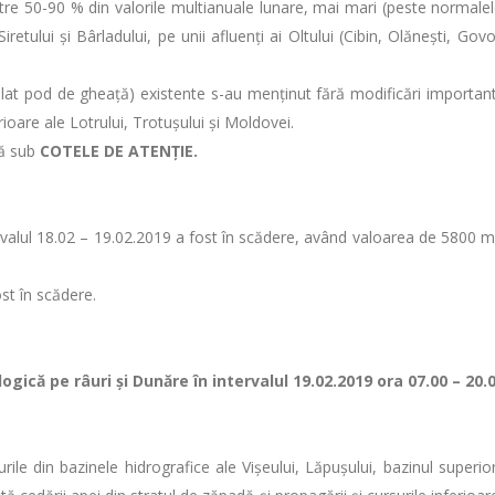
ntre 50-90 % din valorile multianuale lunare, mai mari (peste normalele
retului şi Bârladului, pe unii afluenţi ai Oltului (Cibin, Olăneşti, Go
lat pod de gheaţă) existente s-au menținut fără modificări importante 
rioare ale Lotrului, Trotuşului și Moldovei.
ză sub
COTELE DE ATENȚIE.
tervalul 18.02 – 19.02.2019 a fost în scădere, având valoarea de 5800 
ost în scădere.
gică pe râuri şi Dunăre în intervalul 19.02.2019 ora 07.00 – 20.
ile din bazinele hidrografice ale Vișeului, Lăpușului, bazinul superior a