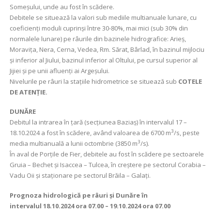
Someşului, unde au fost în scădere.
Debitele se situează la valori sub mediile multianuale lunare, cu
coeficienți moduli cuprinși între 30-80%, mai mici (sub 30% din
normalele lunare) pe râurile din bazinele hidrografice: Arieș,
Moravița, Nera, Cerna, Vedea, Rm. Sărat, Bârlad, în bazinul mijlociu
și inferior al Jiului, bazinul inferior al Oltului, pe cursul superior al
Jijiei și pe unii afluenți ai Argeșului.
Nivelurile pe râuri la stațiile hidrometrice se situează sub
COTELE
DE ATENȚIE.
DUNĂRE
Debitul la intrarea în țară (secțiunea Baziaș) în intervalul 17 –
3
18.10.2024 a fost în scădere, având valoarea de 6700 m
/s, peste
3
media multianuală a lunii octombrie (3850 m
/s).
În aval de Porţile de Fier, debitele au fost în scădere pe sectoarele
Gruia – Bechet și Isaccea – Tulcea, în creștere pe sectorul Corabia –
Vadu Oii și staționare pe sectorul Brăila – Galați.
Prognoza hidrologică pe râuri și Dunăre în
intervalul
18.10.2024 ora 07.00 – 19.10.2024 ora 07.00