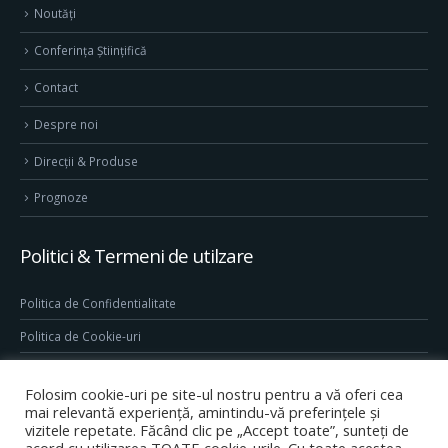
Noutăți
Conferința Științifică
Contact
Despre noi
Direcţii & Produse
Prognoze
Politici & Termeni de utilzare
Politica de Confidentialitate
Politica de Cookie-uri
Termeni & Conditii
Folosim cookie-uri pe site-ul nostru pentru a vă oferi cea
Conditii generale de utilizare site
mai relevantă experiență, amintindu-vă preferințele și
vizitele repetate. Făcând clic pe „Accept toate”, sunteți de