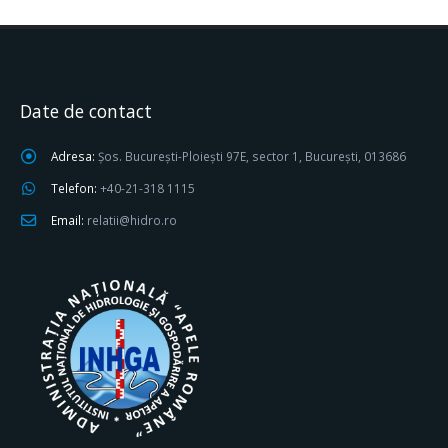
Date de contact
Adresa:
Șos. București-Ploiești 97E, sector 1, București, 013686
Telefon:
+40-21-318 1115
Email:
relatii@hidro.ro