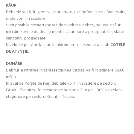
RÂURI
Debitele vor fi, în general, staționare, exceptând cursul Someşului,
unde vor fi în scădere.
Sunt posibile creșteri uşoare de niveluri și debite, pe unele râuri
mici din zonele de deal și munte, ca urmare a precipitațiilor, slabe
cantitativ, prognozate.
Nivelurile pe râuri la stațiile hidrometrice se vor situa sub
COTELE
DE ATENȚIE
.
DUNĂRE
Debitul la intrarea în țară (secțiunea Baziaș) va fi în scădere (6600
3
m
/s).
În aval de Porțile de Fier, debitele vor fi în scădere pe sectorul
Gruia – Zimnicea, în creştere pe sectorul Giurgiu – Brăila şi relativ
staționare pe sectorul Galați – Tulcea.