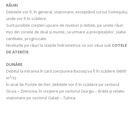
RÂURI
Debitele vor fi, în general, staționare, exceptând cursul Someşului,
unde vor fi în scădere.
Sunt posibile creșteri uşoare de niveluri și debite, pe unele râuri
mici din zonele de deal și munte, ca urmare a precipitațiilor, slabe
cantitativ, prognozate.
Nivelurile pe râuri la stațiile hidrometrice se vor situa sub
COTELE
DE ATENȚIE
.
DUNĂRE
Debitul la intrarea în țară (secțiunea Baziaș) va fi în scădere (6600
3
m
/s).
În aval de Porțile de Fier, debitele vor fi în scădere pe sectorul
Gruia – Zimnicea, în creştere pe sectorul Giurgiu – Brăila şi relativ
staționare pe sectorul Galați – Tulcea.