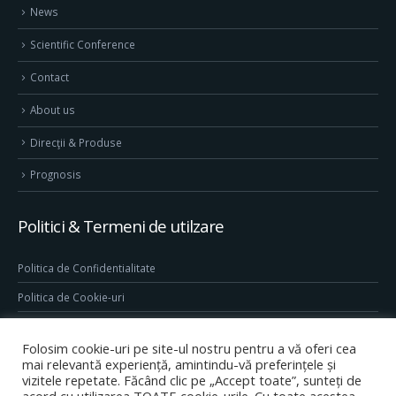
News
Scientific Conference
Contact
About us
Direcţii & Produse
Prognosis
Politici & Termeni de utilzare
Politica de Confidentialitate
Politica de Cookie-uri
Termeni & Conditii
Folosim cookie-uri pe site-ul nostru pentru a vă oferi cea
Conditii generale de utilizare site
mai relevantă experiență, amintindu-vă preferințele și
vizitele repetate. Făcând clic pe „Accept toate”, sunteți de