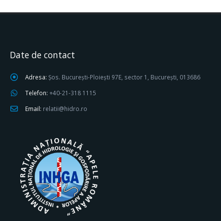
Date de contact
Adresa:
Șos. București-Ploiești 97E, sector 1, București, 013686
Telefon:
+40-21-318 1115
Email:
relatii@hidro.ro