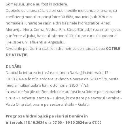
Someşului, unde au fost în scădere.
Debitele se situează la valori sub mediile multianuale lunare, cu
coeficienți moduli cuprinși între 30-80%, mai mici (sub 30% din
normalele lunare) pe râurile din bazinele hidrografice: Arieș,
Moravița, Nera, Cerna, Vedea, Rm. Sărat, Bârlad, în bazinul mijlociu
și inferior al Jiului, bazinul inferior al Oltului, pe cursul superior al
Jijiei și pe unii afluenți ai Argeșului.
Nivelurile pe râuri la stațiile hidrometrice se situează sub
COTELE
DE ATENȚIE.
DUNĂRE
Debitul la intrarea în țară (secțiunea Baziaș) în intervalul 17 –
3
18.10.2024 a fost în scădere, având valoarea de 6700 m
/s, peste
3
media multianuală a lunii octombrie (3850 m
/s).
În aval de Porţile de Fier, debitele au fost în scădere pe sectoarele
Gruia – Bechet și Isaccea – Tulcea, în creștere pe sectorul Corabia –
Vadu Oii și staționare pe sectorul Brăila – Galați.
Prognoza hidrologică pe râuri și Dunăre în
intervalul
18.10.2024 ora 07.00 – 19.10.2024 ora 07.00