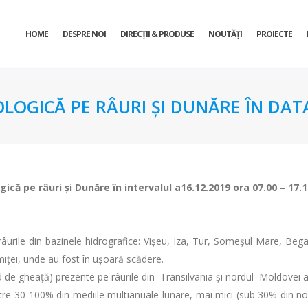
HOME
DESPRE NOI
DIRECŢII & PRODUSE
NOUTĂȚI
PROIECTE
OLOGICĂ PE RÂURI ŞI DUNĂRE ÎN DATA
gică pe râuri şi Dunăre în intervalul a16.12.2019 ora 07.00 – 17.
râurile din bazinele hidrografice: Vișeu, Iza, Tur, Someșul Mare, Bega
miței, unde au fost în ușoară scădere.
d de gheață) prezente pe râurile din Transilvania şi nordul Moldovei au
între 30-100% din mediile multianuale lunare, mai mici (sub 30% din nor