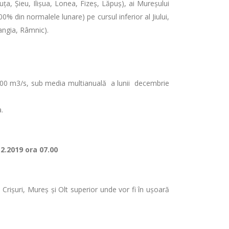
ăuţa, Şieu, Ilişua, Lonea, Fizeş, Lăpuş), ai Mureșului
% din normalele lunare) pe cursul inferior al Jiului,
mangia, Râmnic).
 3900 m3/s, sub media multianuală a lunii decembrie
.
12.2019 ora 07.00
 Crișuri, Mureș și Olt superior unde vor fi în ușoară