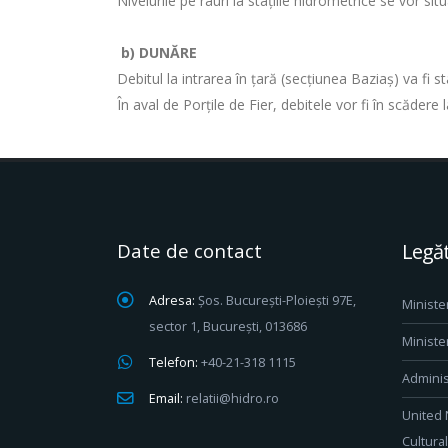
Nivelurile pe râuri la stațiile hidrometrice se vor si
b) DUNĂRE
Debitul la intrarea în ţară (secţiunea Baziaş) va fi 
În aval de Porţile de Fier, debitele vor fi în scăder
Date de contact
Legăt
Adresa:
Șos. București-Ploiești 97E,
Ministe
sector 1, București, 013686
Ministe
Telefon:
+40-21-318 1115
Adminis
Email:
relatii@hidro.ro
United 
Cultura