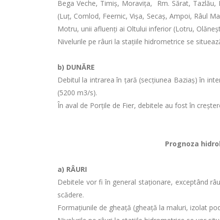
Bega Veche, Timiş, Moraviţa, Rm. Sărat, Tazlău, Bârla
(Luţ, Comlod, Feernic, Vișa, Secaș, Ampoi, Râul Mare
Motru, unii afluenți ai Oltului inferior (Lotru, Olăn
Nivelurile pe râuri la stațiile hidrometrice se situea
b)
DUNĂRE
Debitul la intrarea în ţară (secţiunea Baziaş) în 
(5200 m3/s).
În aval de Porţile de Fier, debitele au fost în creșt
Prognoza hidrolo
a)
RÂURI
Debitele vor fi în general staţionare, exceptând râu
scădere.
Formaţiunile de gheaţă (gheaţă la maluri, izolat pod