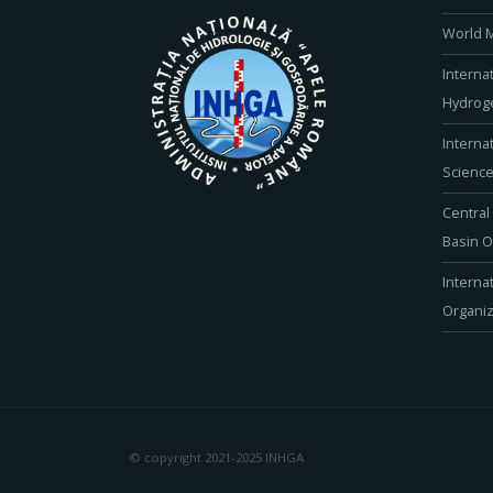
World M
Interna
Hydroge
Interna
Scienc
Central
Basin O
Interna
Organiz
© copyright 2021-2025 INHGA