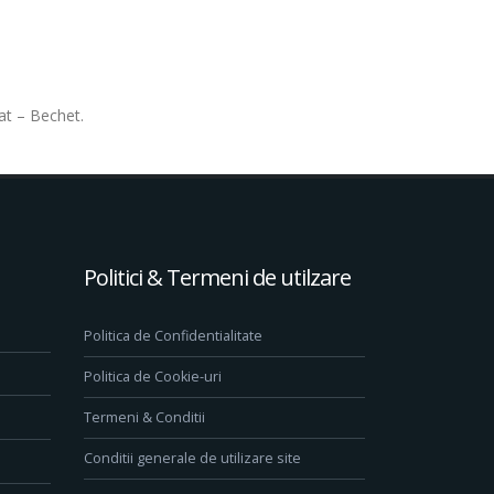
afat – Bechet.
Politici & Termeni de utilzare
Politica de Confidentialitate
Politica de Cookie-uri
Termeni & Conditii
Conditii generale de utilizare site