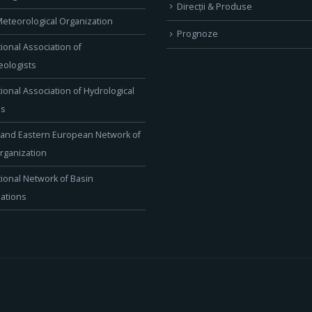
Direcţii & Produse
eteorological Organization
Prognoze
tional Association of
ologists
tional Association of Hydrological
es
 and Eastern European Network of
rganization
tional Network of Basin
ations