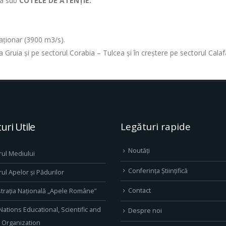
tua sub
COTELE DE ATENȚIE.
staționar (3900 m3/s).
e la Gruia și pe sectorul Corabia – Tulcea și în creștere pe sectorul Cal
uri Utile
Legături rapide
Noutăți
rul Mediului
Conferința Științifică
rul Apelor și Pădurilor
Contact
trația Națională „Apele Române”
Nations Educational, Scientific and
Despre noi
l Organization