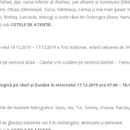
d, Jijia, cursul inferior al Bistriței, unii afluenţi ai Someșului (Săl
), Oltului (Ghimbăşel, Turcu, Hârtibaciu, Cerna) și mai mari (peste 100
ești, Bistrița, Luncavăț, Iminog) și unele râuri din Dobrogea (Slava, Ha
ză sub
COTELE DE ATENȚIE.
intervalul 16.12.2019 – 17.12.2019 a fost staționar, având valoarea de
ere pe sectorul Gruia – Calafat și în scădere pe sectorul Bechet – Tulcea
gică pe râuri şi Dunăre în intervalul 17.12.2019 ora 07.00 – 18.
rile din bazinele hidrografice: Vișeu, Iza, Tur, Someș, Crasna, Barcău,
 de gheață) existente vor fi în restrângere, diminuare şi eliminare.