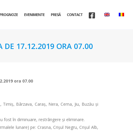
PROGNOZE
EVENIMENTE
PRESĂ
CONTACT
 DE 17.12.2019 ORA 07.00
12.2019 ora 07.00
, Timiș, Bârzava, Caraș, Nera, Cerna, Jiu, Buzău și
 fost în diminuare, restrângere şi eliminare.
malele lunare) pe: Crasna, Crişul Negru, Crişul Alb,