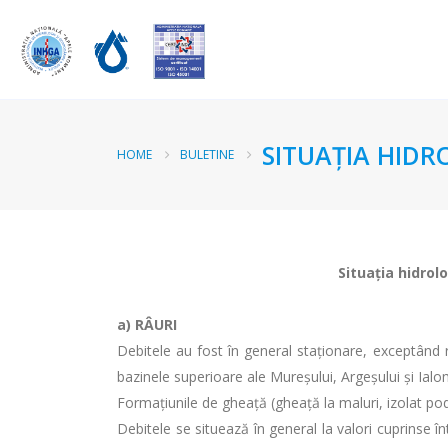
SITUAŢIA HIDR
HOME
BULETINE
Situaţia hidrolo
a)
RÂURI
Debitele au fost în general staționare, exceptând 
bazinele superioare ale Mureșului, Argeșului și Ialo
Formaţiunile de gheaţă (gheaţă la maluri, izolat po
Debitele se situează în general la valori cuprinse 