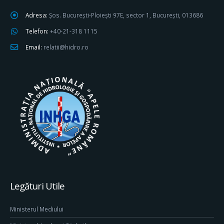
Adresa:
Șos. București-Ploiești 97E, sector 1, București, 013686
Telefon:
+40-21-318 1115
Email:
relatii@hidro.ro
Legături Utile
Ministerul Mediului