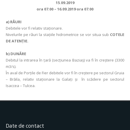
15.09.2019
ora 07.00 – 16.09.2019 ora 07.00
a)
RÂURI
Debitele vor fi relativ staționare.
Nivelurile pe râuri la stațiile hidrometrice se vor situa sub
COTELE
DE ATENȚIE.
b) DUNĂRE
Debitul la intrarea în ţară (secţiunea Baziaş) va fi în creştere (3300
m3/s).
În aval de Porţile de Fier debitele vor fi în creștere pe sectorul Gruia
– Brăila, relativ staționare la Galați și în scădere pe sectorul
Isaccea – Tulcea.
Date de contact