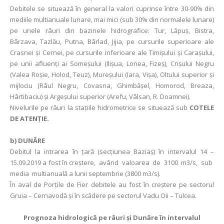
Debitele se situează în general la valori cuprinse între 30-90% din
mediile multianuale lunare, mai mici (sub 30% din normalele lunare)
pe unele râuri din bazinele hidrografice: Tur, Lăpuș, Bistra,
Bârzava, Tazlău, Putna, Bârlad, Jijia, pe cursurile superioare ale
Crasnei și Cernei, pe cursurile inferioare ale Timișului și Carașului,
pe unii afluenți ai Someșului (Ilișua, Lonea, Fizeș), Crișului Negru
(Valea Roșie, Holod, Teuz), Mureșului (Iara, Vișa), Oltului superior și
mijlociu (Râul Negru, Covasna, Ghimbăşel, Homorod, Breaza,
Hârtibaciu) și Argeşului superior (Arefu, Vâlsan, R. Doamnei).
Nivelurile pe râuri la stațiile hidrometrice se situează sub
COTELE
DE ATENȚIE.
b) DUNĂRE
Debitul la intrarea în ţară (secţiunea Baziaş) în intervalul 14 –
15.09.2019 a fost în creştere, având valoarea de 3100 m3/s, sub
media multianuală a lunii septembrie (3800 m3/s).
În aval de Porţile de Fier debitele au fost în creștere pe sectorul
Gruia – Cernavodă și în scădere pe sectorul Vadu Oii – Tulcea.
Prognoza hidrologică pe râuri şi Dunăre în intervalul