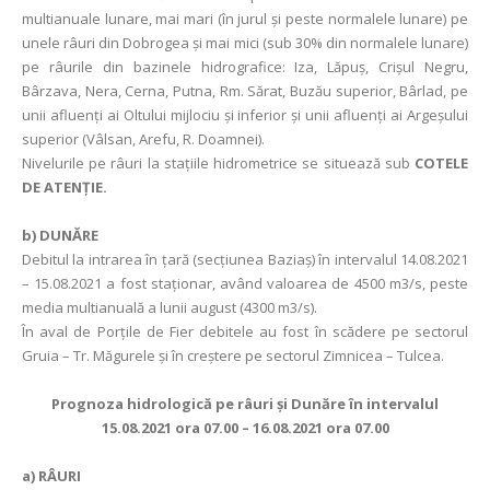
multianuale lunare, mai mari (în jurul și peste normalele lunare) pe
unele râuri din Dobrogea şi mai mici (sub 30% din normalele lunare)
pe râurile din bazinele hidrografice: Iza, Lăpuş, Crişul Negru,
Bârzava, Nera, Cerna, Putna, Rm. Sărat, Buzău superior, Bârlad, pe
unii afluenți ai Oltului mijlociu şi inferior şi unii afluenți ai Argeșului
superior (Vâlsan, Arefu, R. Doamnei).
Nivelurile pe râuri la stațiile hidrometrice se situează sub
COTELE
DE ATENȚIE.
b)
DUNĂRE
Debitul la intrarea în ţară (secţiunea Baziaş) în intervalul 14.08.2021
– 15.08.2021 a fost staționar, având valoarea de 4500 m3/s, peste
media multianuală a lunii august (4300 m3/s).
În aval de Porţile de Fier debitele au fost în scădere pe sectorul
Gruia – Tr. Măgurele și în creștere pe sectorul Zimnicea – Tulcea.
Prognoza hidrologică pe râuri şi Dunăre în intervalul
15.08.2021 ora 07.00 – 16.08.2021 ora 07.00
a)
RÂURI