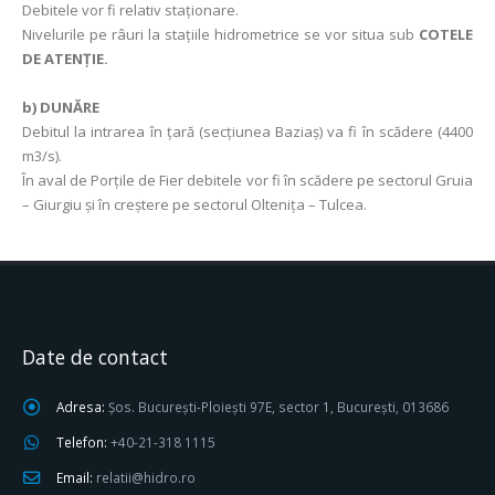
Debitele vor fi relativ staționare.
Nivelurile pe râuri la stațiile hidrometrice se vor situa sub
COTELE
DE ATENȚIE.
b)
DUNĂRE
Debitul la intrarea în ţară (secţiunea Baziaş) va fi în scădere (4400
m3/s).
În aval de Porţile de Fier debitele vor fi în scădere pe sectorul Gruia
– Giurgiu și în creștere pe sectorul Oltenița – Tulcea.
Date de contact
Adresa:
Șos. București-Ploiești 97E, sector 1, București, 013686
Telefon:
+40-21-318 1115
Email:
relatii@hidro.ro