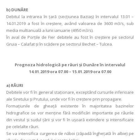
b) DUNĂRE
Debitul la intrarea în ţară (secţiunea Baziaş) în intervalul 13.01 –
14.01.2019 a fost în creştere, având valoarea de 3600 m3/s, sub
media multianuală a lunii ianuarie (4950 m3/s).
În aval de Porţile de Fier debitele au fost în creştere pe sectorul
Gruia – Calafat şi în scădere pe sectorul Bechet – Tulcea.
Prognoza hidrologică pe râuri şi Dunăre în intervalul
14.01.2019 ora 07.00 – 15.01.2019 ora 07.00
a)
RÂURI
Debitele vor fi în general staționare, exceptând cursurile inferioare
ale Siretului și Prutului, unde vor fi în creștere prin propagare.
Formațiunile de gheață existente în majoritatea bazinelor
hidrografice se vor menține fără modificări importante pe râurile
din vestul și sudul țării și vor fi în ușoară extindere și intensificare
pe celelalte râuri.
Se va intensifica curgerea de năboi (zăpadă îngheţată în albie) pe