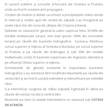
în uşoară scădere și cursurile inferioare ale Siretului și Prutului,
unde au fost în creștere prin propagare.
Creșteri de niveluri și debite ca urmare a precipitațiilor slabe căzute
în interval și cedării apei din stratul de zăpadă s-au înregistrat pe
unele râuri mici din zona de câmpie din Crișana și Banat.
Debitele se situează în general la valori cuprinse între 30-90% din
mediile multianuale lunare, mai mari (peste 100% din normalele
lunare) pe râurile din bazinele hidrografice: Suceava, Moldova,
cursul superior şi mijlociu al Siretului și Buzăului, pe cursul superior
al Prutului și pe râurile din Dobrogea şi sub 30% din mediile
multianuale, izolat, în bazinele superioare ale Argeșului, Ialomiței și
pe afluenții Oltului superior și mijlociu.
Formațiunile de gheață existente în majoritatea bazinelor
hidrografice s-au menținut fără modificări importante pe râurile din
vestul țării și au fost în ușoară extindere și intensificare pe celelalte
râuri.
S-a intensificat curgerea de năboi (zăpadă îngheţată în albie) pe
râurile din vestul, nordul și centrul țării.
Nivelurile pe râuri la staţiile hidrometrice se situează sub
COTELE
DE ATENŢIE.