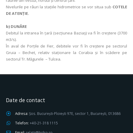
râurile din vestul, nordul și centrul țării.
Nivelurile pe râuri la staţiile hidrometrice se vor situa sub
COTELE
DE ATENŢIE.
b) DUNĂRE
Debitul la intrarea în ţară (secţiunea Baziaş) va fi în creştere (3700
m3/s).
În aval de Porţile de Fier, debitele vor fi în creştere pe sectorul
Gruia – Bechet, relativ staționare la Corabia şi în scădere pe
sectorul Tr. Măgurele – Tulcea.
Date de contact
Adresa:
Șos. București-Ploiești 97E, sector 1, București, 013686
Telefon:
+40-21-318 1115
Email:
relatii@hidro.ro