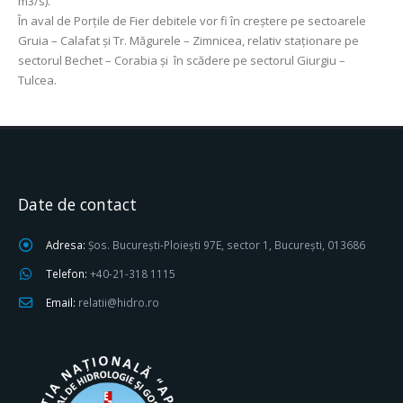
m3/s).
În aval de Porţile de Fier debitele vor fi în creştere pe sectoarele
Gruia – Calafat și Tr. Măgurele – Zimnicea, relativ staționare pe
sectorul Bechet – Corabia şi în scădere pe sectorul Giurgiu –
Tulcea.
Date de contact
Adresa:
Șos. București-Ploiești 97E, sector 1, București, 013686
Telefon:
+40-21-318 1115
Email:
relatii@hidro.ro