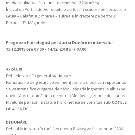
media multianuală a lunii decembrie (5200 m3/s).
În aval de Porţile de Fier debitele au fost în scădere pe sectoarele
Gruia – Calafat și Zimnicea – Tulcea și în creștere pe sectorul
Bechet – Tr. Măgurele.
Prognoza hidrologică pe râuri şi Dunăre în intervalul
13.12.2018 ora 07.00 – 14.12. 2018 ora 07.00
a)
RÂURI
Debitele vor fi în general staționare.
Formațiunile de gheață se vor menține fără modificări importante.
Se va intensifica curgerea de năboi (zăpadă înghețată în albie) pe
unele râuri din jumătatea de nord a Moldovei și zonele de munte.
Nivelurile pe râuri la staţiile hidrometrice se vor situa
sub COTELE
DE ATENŢIE.
b) DUNĂRE
Debitul la intrarea în ţară (secţiunea Baziaş) va fi staţionar (3200