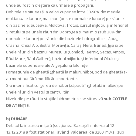
unde au fost în creștere ca urmare a propagării.
Debitele se situează la valori cuprinse între 30-90% din mediile
multianuale lunare, mai mari (peste normalele lunare) pe râurile
din bazinele: Suceava, Moldova, Trotuș, cursul mijlociu și inferior al
Siretului şi pe unele râuri din Dobrogea şi mai mici (sub 30% din
normalele lunare) pe râurile din bazinele hidrografice: Lăpuș,
Crasna, Crișul Alb, Bistra, Moravița, Caraş, Nera, Bârlad, Jijia și pe
unele râuri din bazinul Mureșului (Comlod, Feernic, Secaș, Ampoi,
Râul Mare, Râul Galben), bazinul mijlociu și inferior al Oltului și
bazinele superioare ale Argeșului și Ialomiței.
Formațiunile de gheață (gheață la maluri, năboi, pod de gheață) s-
au menținut fără modificări importante.
S-a intensificat curgerea de năboi (zăpadă înghețată în albie) pe
unele râuri din vestul și centrul țării.
Nivelurile pe râuri la staţiile hidrometrice se situează
sub COTELE
DE ATENŢIE.
b) DUNĂRE
Debitul la intrarea în ţară (secţiunea Baziaş) în intervalul 12 –
13.12.2018 a fost staționar, având valoarea de 3200 m3/s, sub