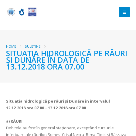
HOME
BULETINE
SITUAŢIA HIDROLOGICĂ PE RÂURI
ŞI DUNĂRE ÎN DATA DE
13.12.2018 ORA 07.00
Situaţia hidrologică pe râuri şi Dunăre în intervalul
12.12.2018 ora 07.00 – 13.12.2018 ora 07.00
a)
RÂURI
Debitele au fost în general staţionare, exceptând cursurile
inferioare ale râurilor: Someș, Crișul Negru, Bega, Timiș și Bârzava,