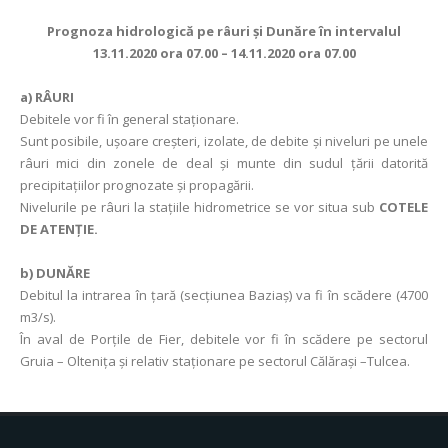
Prognoza hidrologică pe râuri şi Dunăre în intervalul
13.11.2020 ora 07.00 – 14.11.2020 ora 07.00
a)
RÂURI
Debitele vor fi în general staționare.
Sunt posibile, ușoare creșteri, izolate, de debite și niveluri pe unele
râuri mici din zonele de deal și munte din sudul țării datorită
precipitațiilor prognozate și propagării.
Nivelurile pe râuri la stațiile hidrometrice se vor situa sub
COTELE
DE ATENȚIE.
b)
DUNĂRE
Debitul la intrarea în ţară (secţiunea Baziaş) va fi în scădere (4700
m3/s).
În aval de Porţile de Fier, debitele vor fi în scădere pe sectorul
Gruia – Olteniţa și relativ staţionare pe sectorul Călăraşi –Tulcea.