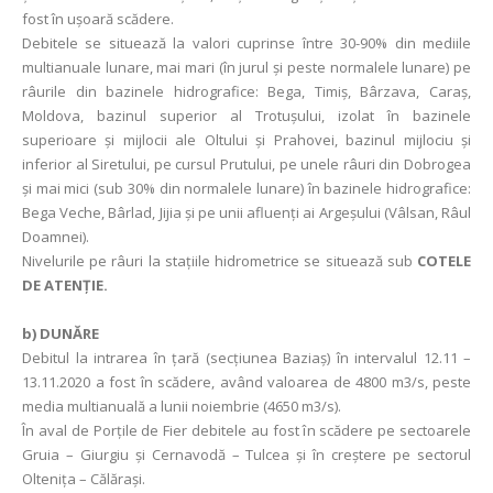
fost în ușoară scădere.
Debitele se situează la valori cuprinse între 30-90% din mediile
multianuale lunare, mai mari (în jurul și peste normalele lunare) pe
râurile din bazinele hidrografice: Bega, Timiş, Bârzava, Caraș,
Moldova, bazinul superior al Trotușului, izolat în bazinele
superioare și mijlocii ale Oltului şi Prahovei, bazinul mijlociu și
inferior al Siretului, pe cursul Prutului, pe unele râuri din Dobrogea
și mai mici (sub 30% din normalele lunare) în bazinele hidrografice:
Bega Veche, Bârlad, Jijia și pe unii afluenți ai Argeșului (Vâlsan, Râul
Doamnei).
Nivelurile pe râuri la stațiile hidrometrice se situează sub
COTELE
DE ATENȚIE.
b)
DUNĂRE
Debitul la intrarea în ţară (secţiunea Baziaş) în intervalul 12.11 –
13.11.2020 a fost în scădere, având valoarea de 4800 m3/s, peste
media multianuală a lunii noiembrie (4650 m3/s).
În aval de Porţile de Fier debitele au fost în scădere pe sectoarele
Gruia – Giurgiu și Cernavodă – Tulcea și în creștere pe sectorul
Oltenița – Călărași.