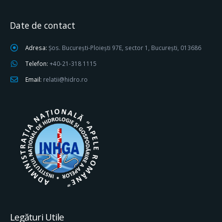
Date de contact
Adresa:
Șos. București-Ploiești 97E, sector 1, București, 013686
Telefon:
+40-21-318 1115
Email:
relatii@hidro.ro
Legături Utile