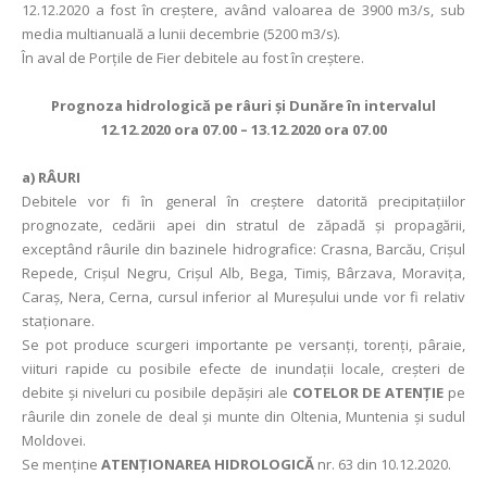
12.12.2020 a fost în creştere, având valoarea de 3900 m3/s, sub
media multianuală a lunii decembrie (5200 m3/s).
În aval de Porţile de Fier debitele au fost în creștere.
Prognoza hidrologică pe râuri şi Dunăre în intervalul
12.12.2020 ora 07.00 – 13.12.2020 ora 07.00
a)
RÂURI
Debitele vor fi în general în creştere datorită precipitaţiilor
prognozate, cedării apei din stratul de zăpadă şi propagării,
exceptând râurile din bazinele hidrografice: Crasna, Barcău, Crișul
Repede, Crișul Negru, Crișul Alb, Bega, Timiș, Bârzava, Moravița,
Caraș, Nera, Cerna, cursul inferior al Mureșului unde vor fi relativ
staționare.
Se pot produce scurgeri importante pe versanţi, torenţi, pâraie,
viituri rapide cu posibile efecte de inundaţii locale, creşteri de
debite şi niveluri cu posibile depăşiri ale
COTELOR DE ATENŢIE
pe
râurile din zonele de deal și munte din Oltenia, Muntenia și sudul
Moldovei.
Se menține
ATENȚIONAREA HIDROLOGICĂ
nr. 63 din 10.12.2020.