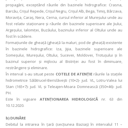
propagării, exceptând râurile din bazinele hidrografice: Crasna,
Barcău, Crișul Repede, Crișul Negru, Crișul Alb, Bega, Timiș, Bârzava,
Moravița, Caraș, Nera, Cerna, cursul inferior al Mureșului unde au
fost relativ staționare și râurile din bazinele superioare ale Jiului,
Argeșului, Ialomiței, Buzăului, bazinului inferior al Oltului unde au
fost în scădere.
Formaţiunile de gheaţă (gheaţă la maluri, pod de gheaţă) existente
în bazinele hidrografice: Iza, Jijia, bazinele superioare ale
Someșului, Mureșului, Oltului, Sucevei, Moldovei, Trotuşului şi în
bazinul superior şi mijlociu al Bistriţei au fost în diminuare,
restrângere și eliminare.
În interval s-au situat peste
COTELE DE ATENȚIE
râurile la stațiile
hidrometrice Sălătrucel-Berislăveşti (10+2)- jud. VL, Lotru-Valea lui
Stan (165+7)- jud. VL și Teleajen-Moara Domnească (350+46)- jud.
PH.
Este în vigoare
ATENȚIONAREA HIDROLOGICĂ
nr. 63 din
10.12.2020.
b)
DUNĂRE
Debitul la intrarea în ţară (secţiunea Baziaş) în intervalul 11 –