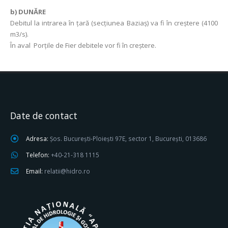
b)
DUNĂRE
Debitul la intrarea în ţară (secţiunea Baziaş) va fi în creştere (4100
m3/s).
În aval Porţile de Fier debitele vor fi în creştere.
Date de contact
Adresa:
Șos. București-Ploiești 97E, sector 1, București, 013686
Telefon:
+40-21-318 1115
Email:
relatii@hidro.ro