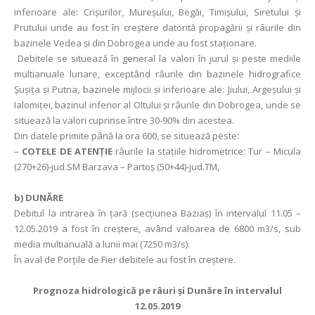
inferioare ale: Crişurilor, Mureşului, Begăi, Timişului, Siretului şi
Prutului unde au fost în creştere datorită propagării şi râurile din
bazinele Vedea şi din Dobrogea unde au fost staţionare.
Debitele se situează în general la valori în jurul și peste mediile
multianuale lunare, exceptând râurile din bazinele hidrografice
Şuşiţa şi Putna, bazinele mijlocii şi inferioare ale: Jiului, Argeşului şi
Ialomiţei, bazinul inferior al Oltului şi râurile din Dobrogea, unde se
situează la valori cuprinse între 30-90% din acestea.
Din datele primite până la ora 600, se situează peste:
–
COTELE DE ATENŢIE
râurile la stațiile hidrometrice: Tur – Micula
(270+26)-jud.SM Barzava – Partoş (50+44)-jud.TM,
b) DUNĂRE
Debitul la intrarea în ţară (secţiunea Baziaş) în intervalul 11.05 –
12.05.2019 a fost în creștere, având valoarea de 6800 m3/s, sub
media multianuală a lunii mai (7250 m3/s).
În aval de Porţile de Fier debitele au fost în creștere.
Prognoza hidrologică pe râuri şi Dunăre în intervalul
12.05.2019