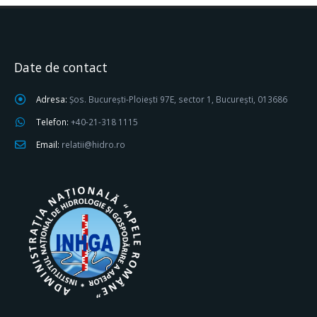
Date de contact
Adresa:
Șos. București-Ploiești 97E, sector 1, București, 013686
Telefon:
+40-21-318 1115
Email:
relatii@hidro.ro