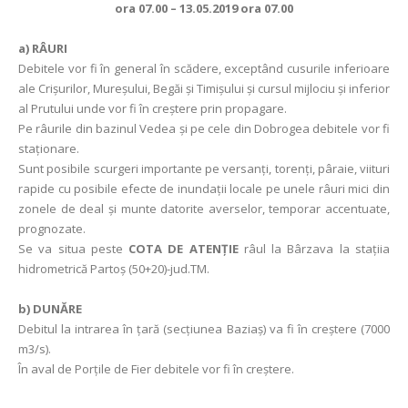
ora 07.00 – 13.05.2019 ora 07.00
a)
RÂURI
Debitele vor fi în general în scădere, exceptând cusurile inferioare
ale Crişurilor, Mureşului, Begăi şi Timişului şi cursul mijlociu şi inferior
al Prutului unde vor fi în creştere prin propagare.
Pe râurile din bazinul Vedea şi pe cele din Dobrogea debitele vor fi
staţionare.
Sunt posibile scurgeri importante pe versanţi, torenţi, pâraie, viituri
rapide cu posibile efecte de inundaţii locale pe unele râuri mici din
zonele de deal și munte datorite averselor, temporar accentuate,
prognozate.
Se va situa peste
COTA DE ATENȚIE
râul la Bârzava la stațiia
hidrometrică Partoş (50+20)-jud.TM.
b) DUNĂRE
Debitul la intrarea în ţară (secţiunea Baziaş) va fi în creştere (7000
m3/s).
În aval de Porţile de Fier debitele vor fi în creștere.