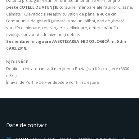
Datorită propagării viiturilor formate anterior, se vor menţine
peste COTELE DE ATENȚIE
cursurile inferioare ale râurilor Crasna,
Călmăţui, Glavacioc şi Neajlov cu valori de până la 40 de cm.
Formaţiunile de gheaţă (gheaţă la maluri, nǎboi, pod de gheaţă)
vor fi în diminuare, restrângere şi eliminare, determinând în
evoluţia lor variaţii de niveluri şi debite.
Se menţine în vigoare AVERTIZAREA HIDROLOGICĂ nr.6 din
09.03.2018.
b) DUNĂRE
Debitul la intrarea în ţară (secţiunea Baziaş) va fi în creştere (8600
m3/s).
În aval de Porţile de Fier debitele vor fi în creştere.
Date de contact
Adresa:
Șos. București-Ploiești 97E, sector 1, București, 013686