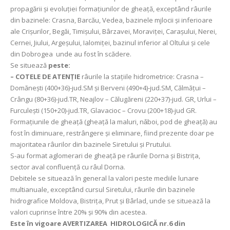
propagării şi evoluţiei formaţiunilor de gheaţă, exceptând râurile
din bazinele: Crasna, Barcău, Vedea, bazinele mjlocii şi inferioare
ale Crişurilor, Begăi, Timişului, Bârzavei, Moraviţei, Caraşului, Nerei,
Cernei, Jiului, Argeşului, Ialomiţei, bazinul inferior al Oltului şi cele
din Dobrogea unde au fost în scădere.
Se situează
peste:
– COTELE DE ATENȚIE
râurile la stațiile hidrometrice: Crasna –
Domăneşti (400+36)-jud.SM şi Berveni (490+4)-jud.SM, Călmăţui –
Crângu (80+36)-jud.TR, Neajlov – Călugăreni (220+37)-jud. GR, Urlui –
Furculeşti (150+20)-jud.TR, Glavacioc – Crovu (200+18)-jud GR.
Formaţiunile de gheaţă (gheaţă la maluri, nǎboi, pod de gheaţă) au
fost în diminuare, restrângere și eliminare, fiind prezente doar pe
majoritatea râurilor din bazinele Siretului şi Prutului.
S-au format aglomerari de gheaţă pe râurile Dorna şi Bistriţa,
sector aval confluenţă cu râul Dorna.
Debitele se situează în general la valori peste mediile lunare
multianuale, exceptând cursul Siretului, râurile din bazinele
hidrografice Moldova, Bistriţa, Prut şi Bârlad, unde se situează la
valori cuprinse între 20% şi 90% din acestea.
Este în vigoare AVERTIZAREA HIDROLOGICĂ nr.6 din