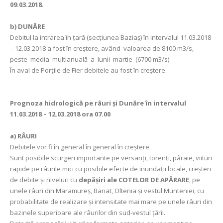
09.03.2018.
b) DUNĂRE
Debitul la intrarea în ţară (secţiunea Baziaş) în intervalul 11.03.2018
– 12.03.2018 a fost în creştere, având valoarea de 8100 m3/s,
peste media multianuală a lunii martie (6700 m3/s).
În aval de Porţile de Fier debitele au fost în creștere.
Prognoza hidrologică pe râuri şi Dunăre în intervalul
11.03.2018 – 12.03.2018 ora 07.00
a)
RÂURI
Debitele vor fi în general în general în creştere.
Sunt posibile scurgeri importante pe versanţi, torenţi, pâraie, viituri
rapide pe râurile mici cu posibile efecte de inundaţii locale, creşteri
de debite şi niveluri cu
depăşiri ale COTELOR DE APĂRARE
, pe
unele râuri din Maramureş, Banat, Oltenia şi vestul Munteniei, cu
probabilitate de realizare şi intensitate mai mare pe unele râuri din
bazinele superioare ale râurilor din sud-vestul ţării.