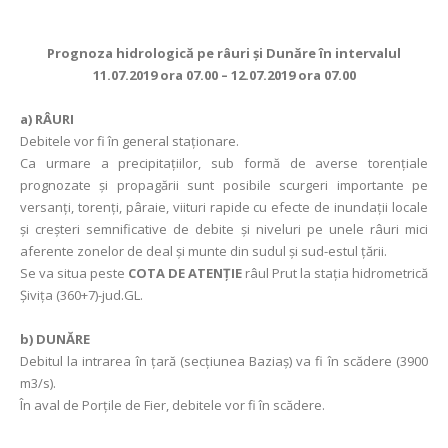
Prognoza hidrologică pe râuri şi Dunăre în intervalul
11.07.2019 ora 07.00 – 12.07.2019 ora 07.00
a)
RÂURI
Debitele vor fi în general staţionare.
Ca urmare a precipitaţiilor, sub formă de averse torențiale
prognozate şi propagării sunt posibile scurgeri importante pe
versanţi, torenţi, pâraie, viituri rapide cu efecte de inundaţii locale
şi creşteri semnificative de debite şi niveluri pe unele râuri mici
aferente zonelor de deal și munte din sudul și sud-estul țării.
Se va situa peste
COTA DE ATENŢIE
râul Prut la staţia hidrometrică
Şiviţa (360+7)-jud.GL.
b) DUNĂRE
Debitul la intrarea în ţară (secţiunea Baziaş) va fi în scădere (3900
m3/s).
În aval de Porţile de Fier, debitele vor fi în scădere.