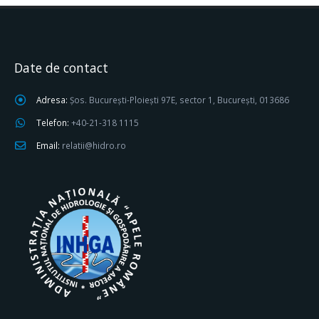
Date de contact
Adresa:
Șos. București-Ploiești 97E, sector 1, București, 013686
Telefon:
+40-21-318 1115
Email:
relatii@hidro.ro