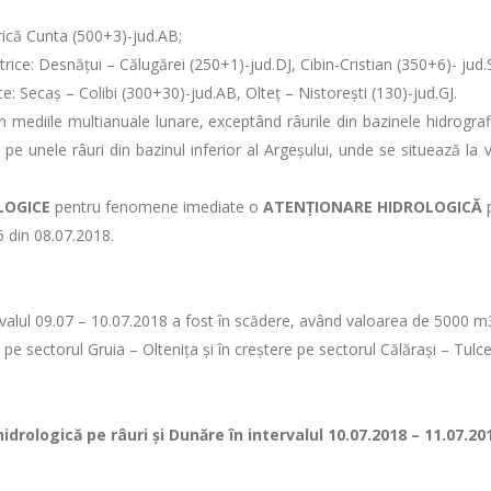
rică Cunta (500+3)-jud.AB;
etrice: Desnățui – Călugărei (250+1)-jud.DJ, Cibin-Cristian (350+6)- jud
ice: Secaș – Colibi (300+30)-jud.AB, Olteț – Nistorești (130)-jud.GJ.
n mediile multianuale lunare, exceptând râurile din bazinele hidrograf
 pe unele râuri din bazinul inferior al Argeșului, unde se situează la 
LOGICE
pentru fenomene imediate o
ATENȚIONARE HIDROLOGICĂ
p
6 din 08.07.2018.
tervalul 09.07 – 10.07.2018 a fost în scădere, având valoarea de 5000 m3
e pe sectorul Gruia – Oltenița și în creștere pe sectorul Călărași – Tulce
drologică pe râuri şi Dunăre în intervalul 10.07.2018 – 11.07.20