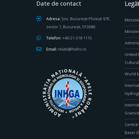
Date de contact
Legăt
Adresa:
Șos. București-Ploiești 97E,
Ministe
sector 1, București, 013686
Ministe
Telefon:
+40-21-318 1115
Adminis
Email:
relatii@hidro.ro
United 
Cultura
World M
Interna
Hydroge
Interna
Scienc
Central
Basin O