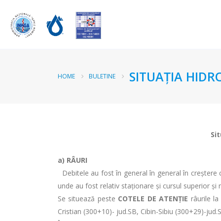
SITUAŢIA HIDR
HOME
BULETINE
Sit
a)
RÂURI
Debitele au fost în general în general în creștere c
unde au fost relativ staționare și cursul superior și 
Se situează peste
COTELE DE ATENȚIE
râurile la
Cristian (300+10)- jud.SB, Cibin-Sibiu (300+29)-jud