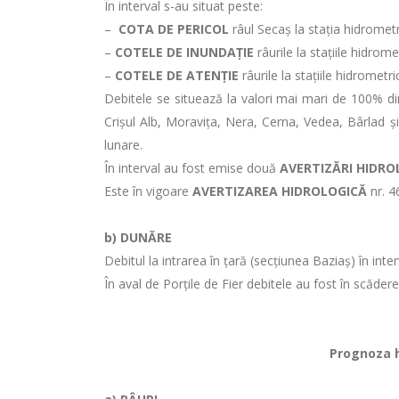
În interval s-au situat peste:
–
COTA DE PERICOL
râul Secaș la stația hidromet
–
COTELE DE INUNDAȚIE
râurile la stațiile hidrom
–
COTELE DE ATENȚIE
râurile la stațiile hidrometr
Debitele se situează la valori mai mari de 100% di
Crișul Alb, Moravița, Nera, Cerna, Vedea, Bârlad şi
lunare.
În interval au fost emise două
AVERTIZĂRI HIDRO
Este în vigoare
AVERTIZAREA HIDROLOGICĂ
nr. 4
b) DUNĂRE
Debitul la intrarea în ţară (secţiunea Baziaş) în in
În aval de Porţile de Fier debitele au fost în scăder
Prognoza hi