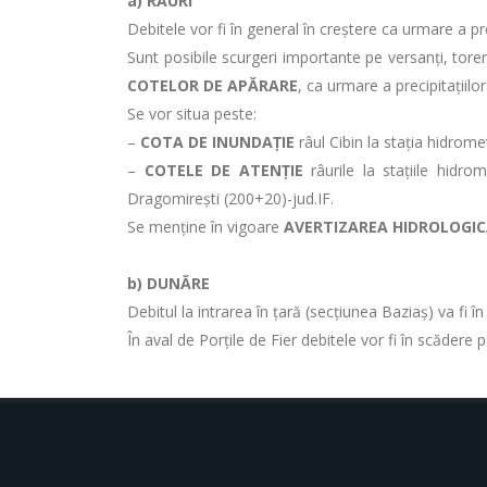
a)
RÂURI
Debitele vor fi în general în creștere ca urmare a pr
Sunt posibile scurgeri importante pe versanţi, torenţi
COTELOR DE APĂRARE
, ca urmare a precipitaţiil
Se vor situa peste:
–
COTA DE INUNDAȚIE
râul Cibin la stația hidrome
–
COTELE DE ATENȚIE
râurile la stațiile hidro
Dragomirești (200+20)-jud.IF.
Se menține în vigoare
AVERTIZAREA HIDROLOGI
b) DUNĂRE
Debitul la intrarea în ţară (secţiunea Baziaş) va fi 
În aval de Porţile de Fier debitele vor fi în scăde