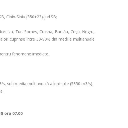
.SB, Cibin-Sibiu (350+23)-jud.SB;
ice: Iza, Tur, Someş, Crasna, Barcău, Crişul Negru,
valori cuprinse între 30-90% din mediile multianuale
entru fenomene imediate.
/s, sub media multianuală a lunii iulie (5350 m3/s).
a.
18 ora 07.00