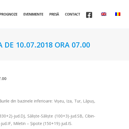
PROGNOZE
EVENIMENTE
PRESĂ
CONTACT
 DE 10.07.2018 ORA 07.00
7.00
urile din bazinele inferioare: Vişeu, Iza, Tur, Lăpuș,
330+2)-jud.DJ, Săliște-Săliște (100+3)-jud.SB, Cibin-
d.IF, Miletin – Șipote (150+19)-jud.IS.