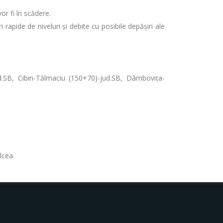
or fi în scădere.
i rapide de niveluri şi debite cu posibile depăşiri ale
ud.SB, Cibin-Tălmaciu (150+70)-jud.SB, Dâmbovița-
 Tulcea.