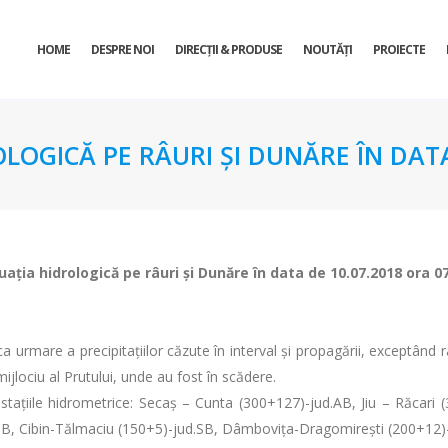
HOME
DESPRE NOI
DIRECŢII & PRODUSE
NOUTĂȚI
PROIECTE
OLOGICĂ PE RÂURI ŞI DUNĂRE ÎN DATA
uaţia hidrologică pe râuri şi Dunăre în data de 10.07.2018 ora 0
a urmare a precipitațiilor căzute în interval și propagării, exceptând râ
mijlociu al Prutului, unde au fost în scădere.
 stațiile hidrometrice: Secaș – Cunta (300+127)-jud.AB, Jiu – Răcari (
.SB, Cibin-Tălmaciu (150+5)-jud.SB, Dâmbovița-Dragomirești (200+12)-ju