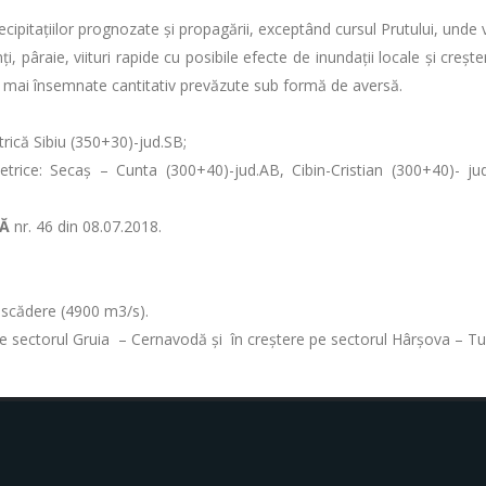
ecipitațiilor prognozate și propagării, exceptând cursul Prutului, unde v
, pâraie, viituri rapide cu posibile efecte de inundaţii locale şi creşter
or mai însemnate cantitativ prevăzute sub formă de aversă.
trică Sibiu (350+30)-jud.SB;
metrice: Secaș – Cunta (300+40)-jud.AB, Cibin-Cristian (300+40)- j
CĂ
nr. 46 din 08.07.2018.
în scădere (4900 m3/s).
re pe sectorul Gruia – Cernavodă şi în creștere pe sectorul Hârșova –