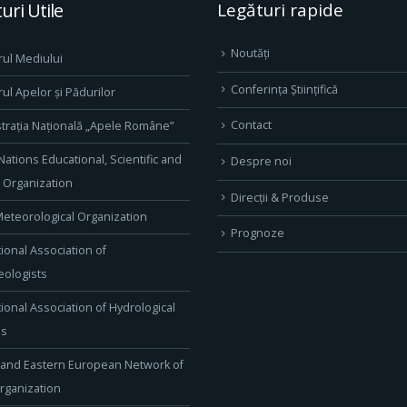
uri Utile
Legături rapide
Noutăți
rul Mediului
Conferința Științifică
rul Apelor și Pădurilor
Contact
trația Națională „Apele Române”
Nations Educational, Scientific and
Despre noi
l Organization
Direcţii & Produse
eteorological Organization
Prognoze
tional Association of
ologists
tional Association of Hydrological
es
 and Eastern European Network of
rganization