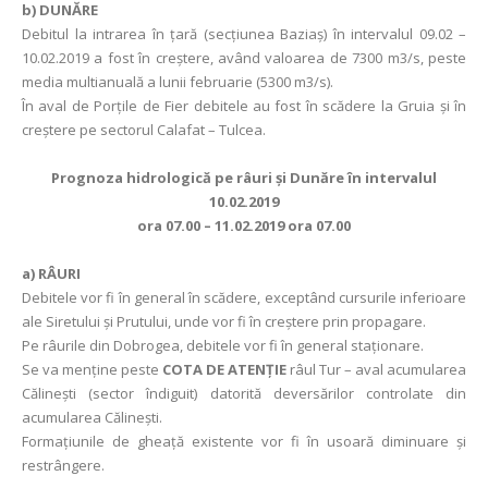
b) DUNĂRE
Debitul la intrarea în ţară (secţiunea Baziaş) în intervalul 09.02 –
10.02.2019 a fost în creştere, având valoarea de 7300 m3/s, peste
media multianuală a lunii februarie (5300 m3/s).
În aval de Porţile de Fier debitele au fost în scădere la Gruia şi în
creştere pe sectorul Calafat – Tulcea.
Prognoza hidrologică pe râuri şi Dunăre în intervalul
10.02.2019
ora 07.00 – 11.02.2019 ora 07.00
a)
RÂURI
Debitele vor fi în general în scădere, exceptând cursurile inferioare
ale Siretului și Prutului, unde vor fi în creștere prin propagare.
Pe râurile din Dobrogea, debitele vor fi în general staționare.
Se va menţine peste
COTA DE ATENŢIE
râul Tur – aval acumularea
Călineşti (sector îndiguit) datorită deversărilor controlate din
acumularea Călineşti.
Formațiunile de gheață existente vor fi în usoară diminuare şi
restrângere.