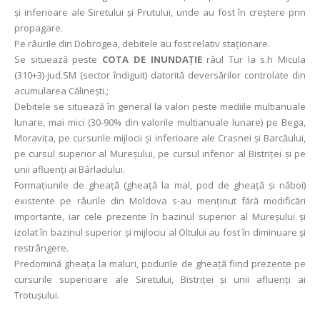
şi inferioare ale Siretului şi Prutului, unde au fost în creştere prin
propagare.
Pe râurile din Dobrogea, debitele au fost relativ staționare.
Se situează peste
COTA DE INUNDAŢIE
râul Tur la s.h Micula
(310+3)-jud.SM (sector îndiguit) datorită deversărilor controlate din
acumularea Călineşti.;
Debitele se situează în general la valori peste mediile multianuale
lunare, mai mici (30-90% din valorile multianuale lunare) pe Bega,
Moraviţa, pe cursurile mijlocii și inferioare ale Crasnei şi Barcăului,
pe cursul superior al Mureşului, pe cursul inferior al Bistriţei şi pe
unii afluenţi ai Bârladului.
Formațiunile de gheață (gheaţă la mal, pod de gheaţă și năboi)
existente pe râurile din Moldova s-au menținut fără modificări
importante, iar cele prezente în bazinul superior al Mureșului și
izolat în bazinul superior și mijlociu al Oltului au fost în diminuare și
restrângere.
Predomină gheaţa la maluri, podurile de gheaţă fiind prezente pe
cursurile superioare ale Siretului, Bistriţei şi unii afluenţi ai
Trotușului.