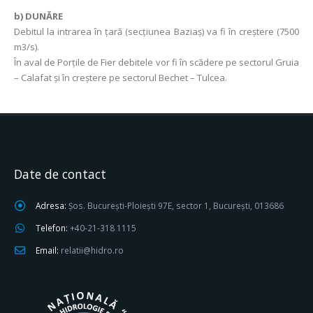
b) DUNĂRE
Debitul la intrarea în ţară (secţiunea Baziaş) va fi în creştere (7500
m3/s).
În aval de Porţile de Fier debitele vor fi în scădere pe sectorul Gruia
– Calafat şi în creştere pe sectorul Bechet – Tulcea.
Date de contact
Adresa:
Șos. București-Ploiești 97E, sector 1, București, 013686
Telefon:
+40-21-318 1115
Email:
relatii@hidro.ro