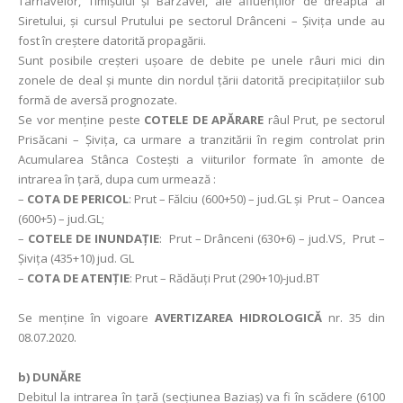
Târnavelor, Timișului și Bârzavei, ale afluenţilor de dreapta ai
Siretului, și cursul Prutului pe sectorul Drânceni – Şiviţa unde au
fost în creștere datorită propagării.
Sunt posibile creșteri ușoare de debite pe unele râuri mici din
zonele de deal și munte din nordul țării datorită precipitațiilor sub
formă de aversă prognozate.
Se vor menţine peste
COTELE DE APĂRARE
râul Prut, pe sectorul
Prisăcani – Şiviţa, ca urmare a tranzitării în regim controlat prin
Acumularea Stânca Costeşti a viiturilor formate în amonte de
intrarea în ţară, dupa cum urmează :
–
COTA DE PERICOL
: Prut – Fălciu (600+50) – jud.GL şi Prut – Oancea
(600+5) – jud.GL;
–
COTELE DE INUNDAȚIE
: Prut – Drânceni (630+6) – jud.VS, Prut –
Şiviţa (435+10) jud. GL
–
COTA DE ATENȚIE
: Prut – Rădăuţi Prut (290+10)-jud.BT
Se menține în vigoare
AVERTIZAREA HIDROLOGICĂ
nr. 35 din
08.07.2020.
b) DUNĂRE
Debitul la intrarea în ţară (secţiunea Baziaş) va fi în scădere (6100