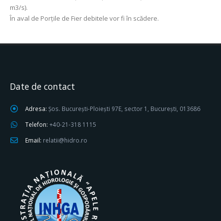
m3/s).
În aval de Porţile de Fier debitele vor fi în scădere.
Date de contact
Adresa:
Șos. București-Ploiești 97E, sector 1, București, 013686
Telefon:
+40-21-318 1115
Email:
relatii@hidro.ro