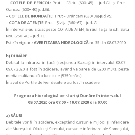
–
COTELE DE PERICOL
: Prut – Fălciu (600+45) – jud.GL şi Prut –
Oancea (600+ 40)-jud.GL
–
COTELE DE INUNDAȚIE
: Prut – Drânceni (630+38)-jud.VS;
–
COTA DE ATENȚIE
: Prut – Şiviţa (360+67) – jud. GL.
În interval s-au situat peste COTA DE ATENȚIE râul Taița la s.h. Satu
Nou (250+40) – jud. TL.
Este în vigoare
AVERTIZAREA HIDROLOGICĂ
nr. 35 din 08.07.2020.
b) DUNĂRE
Debitul la intrarea în ţară (secţiunea Baziaş) în intervalul 08.07 –
09.07.2020 a fost în scădere, având valoarea de 6200 m3/s, peste
media multianuală a lunii iulie (5350 m3/s).
În aval de Porţile de Fier debitele au fost în scădere.
Prognoza hidrologică pe râuri şi Dunăre în intervalul
09.07.2020 ora 07.00 – 10.07.2020 ora 07.00
a) RÂURI
Debitele vor fi în scădere, exceptând cursurile mijlocii și inferioare
ale Mureșului, Oltului și Siretului, cursurile inferioare ale Someșului,