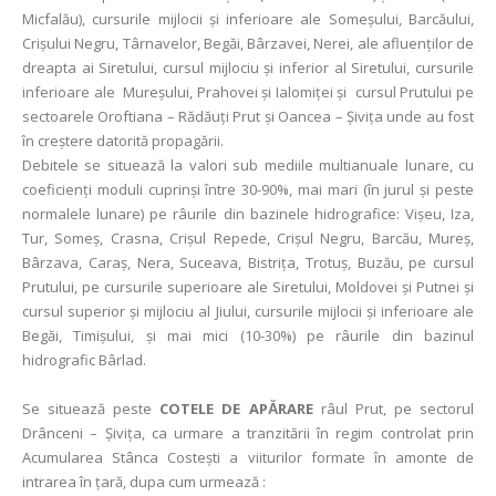
Micfalău), cursurile mijlocii şi inferioare ale Someșului, Barcăului,
Crișului Negru, Târnavelor, Begăi, Bârzavei, Nerei, ale afluenţilor de
dreapta ai Siretului, cursul mijlociu şi inferior al Siretului, cursurile
inferioare ale Mureșului, Prahovei și Ialomiței şi cursul Prutului pe
sectoarele Oroftiana – Rădăuţi Prut şi Oancea – Şiviţa unde au fost
în creștere datorită propagării.
Debitele se situează la valori sub mediile multianuale lunare, cu
coeficienţi moduli cuprinşi între 30-90%, mai mari (în jurul și peste
normalele lunare) pe râurile din bazinele hidrografice: Vișeu, Iza,
Tur, Someș, Crasna, Crișul Repede, Crișul Negru, Barcău, Mureș,
Bârzava, Caraș, Nera, Suceava, Bistriţa, Trotuş, Buzău, pe cursul
Prutului, pe cursurile superioare ale Siretului, Moldovei şi Putnei şi
cursul superior și mijlociu al Jiului, cursurile mijlocii și inferioare ale
Begăi, Timișului, şi mai mici (10-30%) pe râurile din bazinul
hidrografic Bârlad.
Se situează peste
COTELE DE APᾸRARE
râul Prut, pe sectorul
Drânceni – Şiviţa, ca urmare a tranzitării în regim controlat prin
Acumularea Stânca Costeşti a viiturilor formate în amonte de
intrarea în ţară, dupa cum urmează :