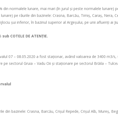
% din normalele lunare, mai mari (în jurul și peste normalele lunare) pe 
unare) pe râurile din bazinele: Crasna, Barcău, Timiș, Caraș, Nera, Cer
ijlociu şui inferior, în bazinul superior al Argeşului, pe unii afluenţi ai 
ză
sub COTELE DE ATENŢIE.
ntervalul 07 – 08.05.2020 a fost staționar, având valoarea de 3400 m3/
re pe sectorul Gruia – Vadu Oii și staționare pe sectorul Brăila – Tulce
rvalul
rile din bazinele: Crasna, Barcău, Crişul Repede, Crişul Alb, Mureş, Be