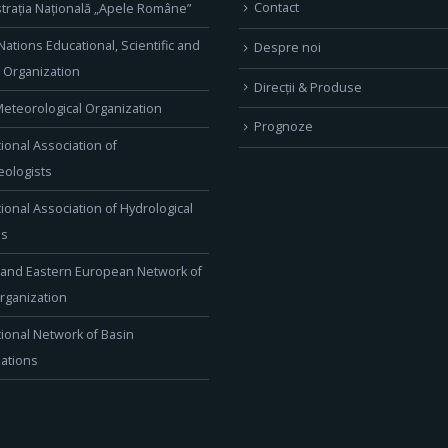
Contact
trația Națională „Apele Române”
Nations Educational, Scientific and
Despre noi
l Organization
Direcţii & Produse
eteorological Organization
Prognoze
tional Association of
ologists
tional Association of Hydrological
es
 and Eastern European Network of
rganization
tional Network of Basin
ations