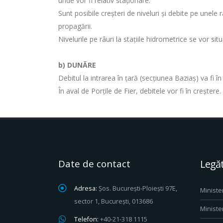
unde vor fi relativ staționare.
Sunt posibile creşteri de niveluri şi debite pe unele r
propagării.
Nivelurile pe râuri la staţiile hidrometrice se vor sit
b) DUNĂRE
Debitul la intrarea în ţară (secţiunea Baziaş) va fi 
În aval de Porţile de Fier, debitele vor fi în creștere.
Date de contact
Legăt
Adresa:
Șos. București-Ploiești 97E,
Ministe
sector 1, București, 013686
Ministe
Telefon:
+40-21-318 1115