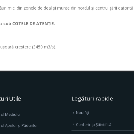
âuri mici din zonele de deal şi munte din nordul şi centrul ţării datorită
ua
sub COTELE DE ATENŢIE.
în uşoară creştere (3450 m3/s).
uri Utile
Legături rapide
Noutăți
rul Mediului
Conferința Științifică
rul Apelor și Pădurilor