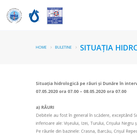
SITUAŢIA HIDR
HOME
BULETINE
Situaţia hidrologică pe râuri şi Dunăre în inter
07.05.2020 ora 07.00 – 08.05.2020 ora 07.00
a)
RÂURI
Debitele au fost în general în scădere, exceptând Suc
inferioare ale: Vișeului, Izei, Turului, Crişului Negru 
Pe râurile din bazinele: Crasna, Barcău, Crişul Repe