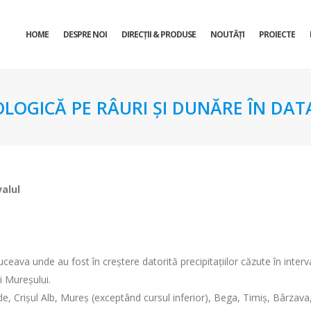
HOME
DESPRE NOI
DIRECŢII & PRODUSE
NOUTĂȚI
PROIECTE
OLOGICĂ PE RÂURI ŞI DUNĂRE ÎN DATA
valul
eava unde au fost în creştere datorită precipitaţiilor căzute în interva
şi Mureşului.
de, Crişul Alb, Mureş (exceptând cursul inferior), Bega, Timiş, Bârzava,