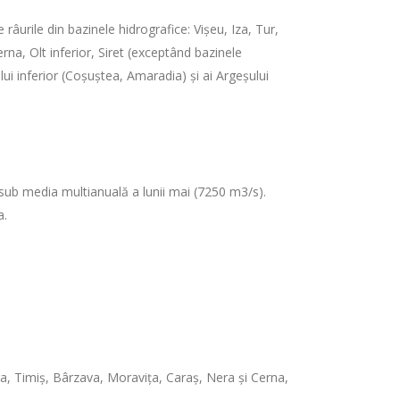
râurile din bazinele hidrografice: Vișeu, Iza, Tur,
na, Olt inferior, Siret (exceptând bazinele
Jiului inferior (Coşuştea, Amaradia) şi ai Argeşului
s, sub media multianuală a lunii mai (7250 m3/s).
a.
ga, Timiş, Bârzava, Moraviţa, Caraş, Nera şi Cerna,