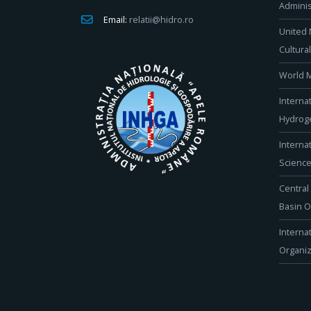
Adminis
Email:
relatii@hidro.ro
United 
Cultura
World M
Interna
Hydroge
Interna
Scienc
Central
Basin O
Interna
Organiz