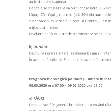
au fost relativ staționare.
Debitele se situează la valori cuprinse între 30 – 80
Lăpuș, Călmățui și mai mici (sub 30% din normalele l
superioare şi mijlocii ale Sucevei şi Bistriţei), Prut m
mijlociu şi inferior.
Nivelurile pe râuri la staţiile hidrometrice se situea
b)
DUNĂRE
Debitul la intrarea în ţară (secţiunea Baziaş) în i
În aval de Porţile de Fier debitele au fost în crește
Prognoza hidrologică pe râuri şi Dunăre în inte
08.05.2020 ora 07.00 – 09.05.2020 ora 07.00
a)
RÂURI
Debitele vor fi în general în scădere, exceptând râu