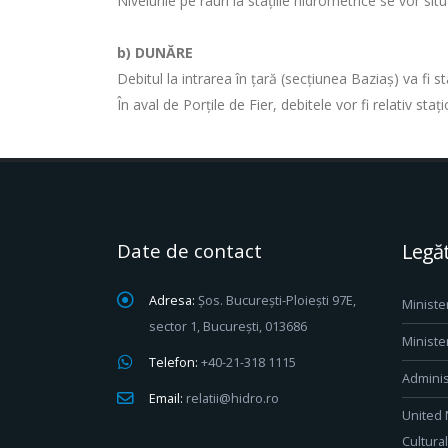
Nivelurile pe râuri la stațiile hidrometrice se vor si
b) DUNĂRE
Debitul la intrarea în ţară (secţiunea Baziaş) va fi 
În aval de Porţile de Fier, debitele vor fi relativ staţ
Date de contact
Legăt
Adresa:
Șos. București-Ploiești 97E,
Ministe
sector 1, București, 013686
Ministe
Telefon:
+40-21-318 1115
Adminis
Email:
relatii@hidro.ro
United 
Cultura