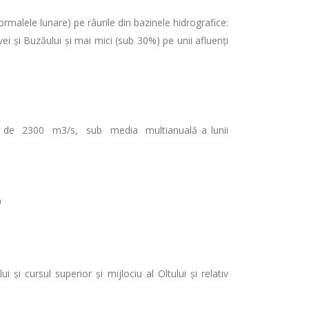
ormalele lunare) pe râurile din bazinele hidrografice:
i şi Buzăului şi mai mici (sub 30%) pe unii afluenţi
oarea de 2300 m3/s, sub media multianuală a lunii
9
 şi cursul superior şi mijlociu al Oltului şi relativ