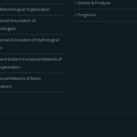
Direcţii & Produse
eteorological Organization
Prognoze
tional Association of
ologists
tional Association of Hydrological
es
 and Eastern European Network of
rganization
tional Network of Basin
ations