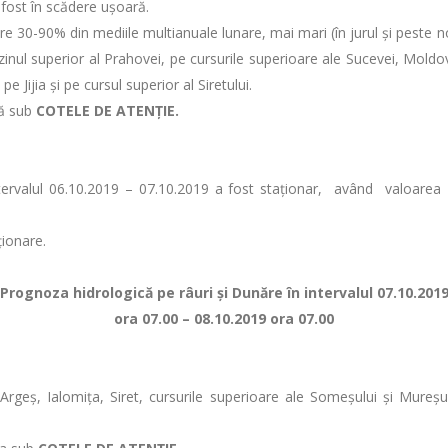
 fost în scădere uşoară.
tre 30-90% din mediile multianuale lunare, mai mari (în jurul și peste n
inul superior al Prahovei, pe cursurile superioare ale Sucevei, Moldove
pe Jijia şi pe cursul superior al Siretului.
ză sub
COTELE DE ATENȚIE.
n intervalul 06.10.2019 – 07.10.2019 a fost staţionar, având val
ţionare.
Prognoza hidrologică pe râuri şi Dunăre în intervalul 07.10.201
ora 07.00 – 08.10.2019 ora 07.00
Argeş, Ialomiţa, Siret, cursurile superioare ale Someşului şi Mureşului