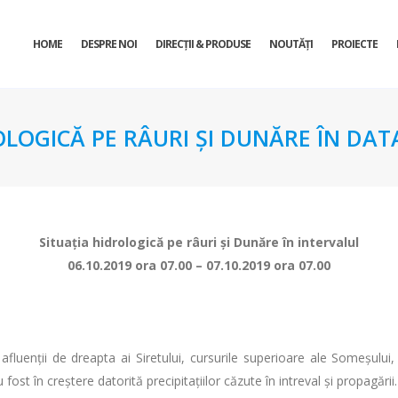
HOME
DESPRE NOI
DIRECŢII & PRODUSE
NOUTĂȚI
PROIECTE
OLOGICĂ PE RÂURI ŞI DUNĂRE ÎN DATA
Situaţia hidrologică pe râuri şi Dunăre în intervalul
06.10.2019 ora 07.00 – 07.10.2019 ora 07.00
fluenţii de dreapta ai Siretului, cursurile superioare ale Someşului, M
fost în creştere datorită precipitaţiilor căzute în intreval şi propagării.