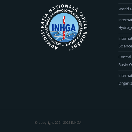
World M
Interna
Hydroge
Interna
Scienc
Central
Basin O
Interna
Organiz
© copyright 2021-2025 INHGA