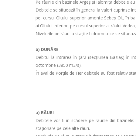
Pe râurile din bazinele Argeş şi Ialomiţa debitele au
Debitele se situează în general la valori cuprinse în
pe cursul Oltului superior amonte Sebeş Olt, în baz
ai Oltului inferior, pe cursul superior al râului Vedea, 
Nivelurile pe râuri la stațiile hidrometrice se situea
b) DUNĂRE
Debitul la intrarea în ţară (secţiunea Baziaş) î
octombrie (3850 m3/s).
În aval de Porţile de Fier debitele au fost relativ sta
a)
RÂURI
Debitele vor fi în scădere pe râurile din bazinele: 
staţionare pe celelalte râuri.