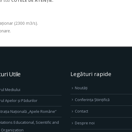
tua sub
COTELE DE ATENȚIE.
staţionar (2300 m3/s).
ionare.
uri Utile
Legături rapide
Noutăți
rul Mediului
Conferința Științifică
rul Apelor și Pădurilor
Contact
trația Națională „Apele Române”
Nations Educational, Scientific and
Despre noi
l Organization