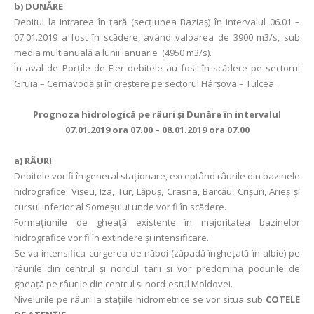
b) DUNĂRE
Debitul la intrarea în ţară (secţiunea Baziaş) în intervalul 06.01 –
07.01.2019 a fost în scădere, având valoarea de 3900 m3/s, sub
media multianuală a lunii ianuarie (4950 m3/s).
În aval de Porţile de Fier debitele au fost în scădere pe sectorul
Gruia – Cernavodă și în creștere pe sectorul Hârșova – Tulcea.
Prognoza hidrologică pe râuri şi Dunăre în intervalul
07.01.2019 ora 07.00 – 08.01.2019 ora 07.00
a)
RÂURI
Debitele vor fi în general staționare, exceptând râurile din bazinele
hidrografice: Vișeu, Iza, Tur, Lăpuș, Crasna, Barcău, Crișuri, Arieș și
cursul inferior al Someșului unde vor fi în scădere.
Formațiunile de gheață existente în majoritatea bazinelor
hidrografice vor fi în extindere și intensificare.
Se va intensifica curgerea de năboi (zăpadă îngheţată în albie) pe
râurile din centrul și nordul țarii și vor predomina podurile de
gheață pe râurile din centrul și nord-estul Moldovei.
Nivelurile pe râuri la staţiile hidrometrice se vor situa sub
COTELE