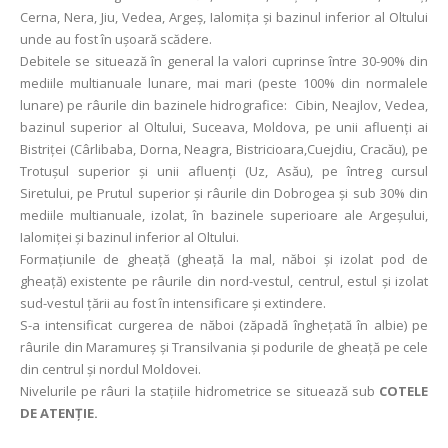
Cerna, Nera, Jiu, Vedea, Argeș, Ialomița și bazinul inferior al Oltului
unde au fost în ușoară scădere.
Debitele se situează în general la valori cuprinse între 30-90% din
mediile multianuale lunare, mai mari (peste 100% din normalele
lunare) pe râurile din bazinele hidrografice: Cibin, Neajlov, Vedea,
bazinul superior al Oltului, Suceava, Moldova, pe unii afluenți ai
Bistriței (Cârlibaba, Dorna, Neagra, Bistricioara,Cuejdiu, Cracău), pe
Trotușul superior și unii afluenți (Uz, Asău), pe întreg cursul
Siretului, pe Prutul superior și râurile din Dobrogea şi sub 30% din
mediile multianuale, izolat, în bazinele superioare ale Argeșului,
Ialomiței și bazinul inferior al Oltului.
Formațiunile de gheață (gheaţă la mal, năboi și izolat pod de
gheaţă) existente pe râurile din nord-vestul, centrul, estul și izolat
sud-vestul țării au fost în intensificare și extindere.
S-a intensificat curgerea de năboi (zăpadă îngheţată în albie) pe
râurile din Maramureș și Transilvania și podurile de gheață pe cele
din centrul și nordul Moldovei.
Nivelurile pe râuri la staţiile hidrometrice se situează sub
COTELE
DE ATENŢIE.