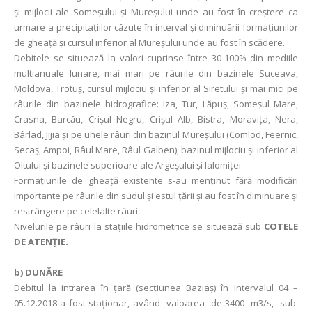
și mijlocii ale Someșului și Mureșului unde au fost în creștere ca
urmare a precipitațiilor căzute în interval și diminuării formațiunilor
de gheață și cursul inferior al Mureșului unde au fost în scădere.
Debitele se situează la valori cuprinse între 30-100% din mediile
multianuale lunare, mai mari pe râurile din bazinele Suceava,
Moldova, Trotuș, cursul mijlociu și inferior al Siretului şi mai mici pe
râurile din bazinele hidrografice: Iza, Tur, Lăpuș, Someșul Mare,
Crasna, Barcău, Crișul Negru, Crișul Alb, Bistra, Moravița, Nera,
Bârlad, Jijia și pe unele râuri din bazinul Mureșului (Comlod, Feernic,
Secaș, Ampoi, Râul Mare, Râul Galben), bazinul mijlociu și inferior al
Oltului și bazinele superioare ale Argeșului și Ialomiței.
Formaţiunile de gheaţă existente s-au menținut fără modificări
importante pe râurile din sudul și estul țării și au fost în diminuare și
restrângere pe celelalte râuri.
Nivelurile pe râuri la staţiile hidrometrice se situează sub
COTELE
DE ATENŢIE.
b) DUNĂRE
Debitul la intrarea în ţară (secţiunea Baziaş) în intervalul 04 –
05.12.2018 a fost staţionar, având valoarea de 3400 m3/s, sub