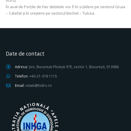
m3/s).
În aval de Porţile de Fier debitele vor fi în scădere pe sectorul Gruia
– Calafat și în creștere pe sectorul Bechet – Tulcea.
Date de contact
Adresa:
Șos. București-Ploiești 97E, sector 1, București, 013686
Telefon:
+40-21-318 1115
Email:
relatii@hidro.ro