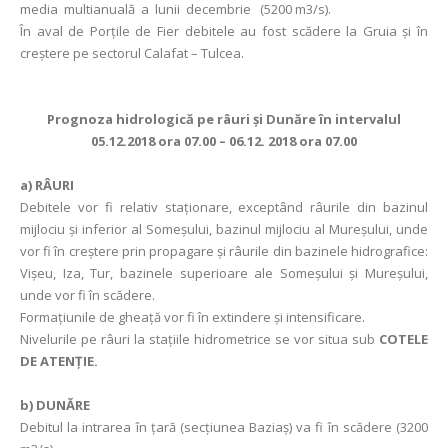
media multianuală a lunii decembrie (5200 m3/s).
În aval de Porţile de Fier debitele au fost scădere la Gruia și în
creștere pe sectorul Calafat – Tulcea.
Prognoza hidrologică pe râuri şi Dunăre în intervalul
05.12.2018 ora 07.00 – 06.12. 2018 ora 07.00
a)
RÂURI
Debitele vor fi relativ staționare, exceptând râurile din bazinul
mijlociu și inferior al Someșului, bazinul mijlociu al Mureșului, unde
vor fi în creștere prin propagare și râurile din bazinele hidrografice:
Vișeu, Iza, Tur, bazinele superioare ale Someșului și Mureșului,
unde vor fi în scădere.
Formaţiunile de gheaţă vor fi în extindere și intensificare.
Nivelurile pe râuri la staţiile hidrometrice se vor situa sub
COTELE
DE ATENŢIE.
b) DUNĂRE
Debitul la intrarea în ţară (secţiunea Baziaş) va fi în scădere (3200