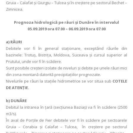
Gruia – Calafat și Giurgiu – Tulcea și în creștere pe sectorul Bechet –
Zimnicea.
Prognoza hidrologică pe râuri şi Dunăre în intervalul
05.09.2019 ora 07.00 – 06.09.2019 ora 07.00
a)
RÂURI
Debitele vor fi în general staționare, exceptând râurile din
bazinele: Trotuș, Bistrița, Moldova, Suceava și cursul superior al
Prutului, unde vor fi în scădere.
Sunt posibile creșteri izolate de niveluri și debite pe unele râuri mici
din zona montană datorită precipitațiilor prognozate.
Nivelurile pe râuri la stațiile hidrometrice se vor situa sub
COTELE
DE ATENȚIE.
b) DUNĂRE
Debitul la intrarea în ţară (secţiunea Baziaş) va fi în scădere (2500
m3/s).
În aval de Porţile de Fier debitele vor fi în scădere pe sectoarele
Gruia – Corabia și Calafat – Tulcea, în creștere pe sectorul