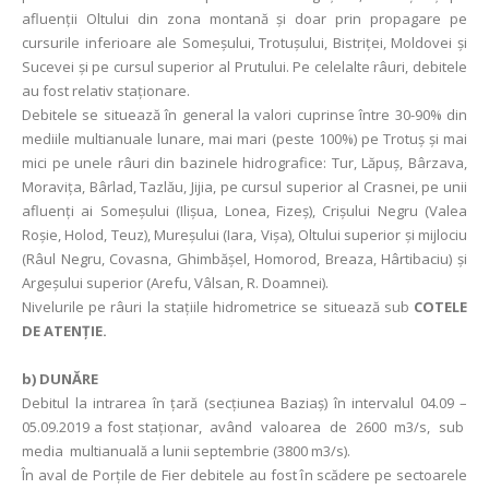
afluenții Oltului din zona montană și doar prin propagare pe
cursurile inferioare ale Someșului, Trotușului, Bistriței, Moldovei și
Sucevei și pe cursul superior al Prutului. Pe celelalte râuri, debitele
au fost relativ staționare.
Debitele se situează în general la valori cuprinse între 30-90% din
mediile multianuale lunare, mai mari (peste 100%) pe Trotuș și mai
mici pe unele râuri din bazinele hidrografice: Tur, Lăpuș, Bârzava,
Moraviţa, Bârlad, Tazlău, Jijia, pe cursul superior al Crasnei, pe unii
afluenți ai Someșului (Ilișua, Lonea, Fizeș), Crișului Negru (Valea
Roșie, Holod, Teuz), Mureșului (Iara, Vișa), Oltului superior și mijlociu
(Râul Negru, Covasna, Ghimbăşel, Homorod, Breaza, Hârtibaciu) și
Argeşului superior (Arefu, Vâlsan, R. Doamnei).
Nivelurile pe râuri la stațiile hidrometrice se situează sub
COTELE
DE ATENȚIE.
b) DUNĂRE
Debitul la intrarea în ţară (secţiunea Baziaş) în intervalul 04.09 –
05.09.2019 a fost staţionar, având valoarea de 2600 m3/s, sub
media multianuală a lunii septembrie (3800 m3/s).
În aval de Porţile de Fier debitele au fost în scădere pe sectoarele