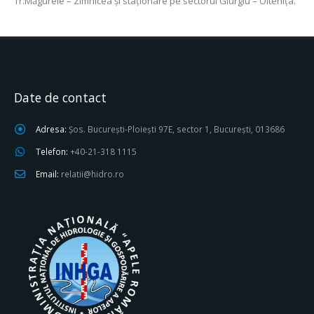
Tr.Măgurele – Zimnicea şi staţionare pe sectorul Giurgiu – Olteniţa.
Date de contact
Adresa:
Șos. București-Ploiești 97E, sector 1, București, 013686
Telefon:
+40-21-318 1115
Email:
relatii@hidro.ro