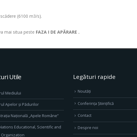
în scădere (6100 m3/s).
 va mai situa peste
FAZA I DE APĂRARE .
uri Utile
Legături rapide
Noutăți
rul Mediului
Conferința Științifică
rul Apelor și Pădurilor
Contact
trația Națională „Apele Române”
Nations Educational, Scientific and
Despre noi
l Organization