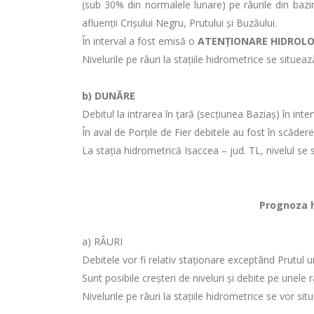
(sub 30% din normalele lunare) pe râurile din bazin
afluenții Crișului Negru, Prutului şi Buzăului.
În interval a fost emisă o
ATENŢIONARE HIDROL
Nivelurile pe râuri la staţiile hidrometrice se situea
b) DUNĂRE
Debitul la intrarea în ţară (secţiunea Baziaş) în in
În aval de Porţile de Fier debitele au fost în scădere
La stația hidrometrică Isaccea – jud. TL, nivelul se
Prognoza hi
a) RÂURI
Debitele vor fi relativ staționare exceptând Prutul u
Sunt posibile creşteri de niveluri şi debite pe unele
Nivelurile pe râuri la staţiile hidrometrice se vor si