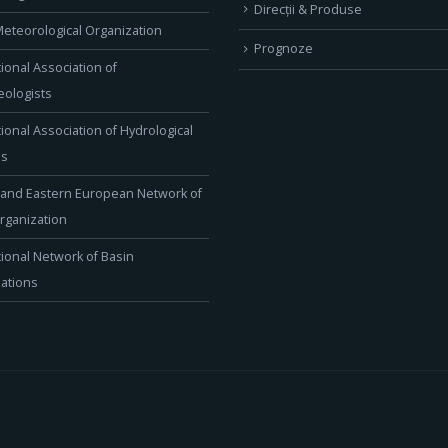
Direcţii & Produse
eteorological Organization
Prognoze
tional Association of
ologists
tional Association of Hydrological
es
 and Eastern European Network of
rganization
tional Network of Basin
ations