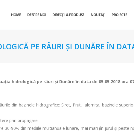
HOME
DESPRE NOI
DIRECŢII & PRODUSE
NOUTĂȚI
PROIECTE
OLOGICĂ PE RÂURI ŞI DUNĂRE ÎN DATA
uaţia hidrologică pe râuri şi Dunăre în data de 05.05.2018 ora 0
urile din bazinele hidrografice: Siret, Prut, Ialomița, bazinele superio
eștere prin propagare.
ntre 30-90% din mediile multianuale lunare, mai mari (în jurul și peste 