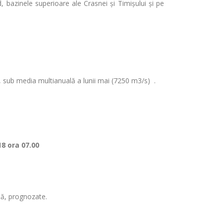
, bazinele superioare ale Crasnei și Timișului şi pe
s, sub media multianuală a lunii mai (7250 m3/s) .
18 ora 07.00
rsă, prognozate.