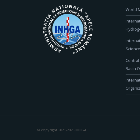
World M
Interna
Hydroge
Interna
Scienc
Central
Basin O
Interna
Organiz
© copyright 2021-2025 INHGA