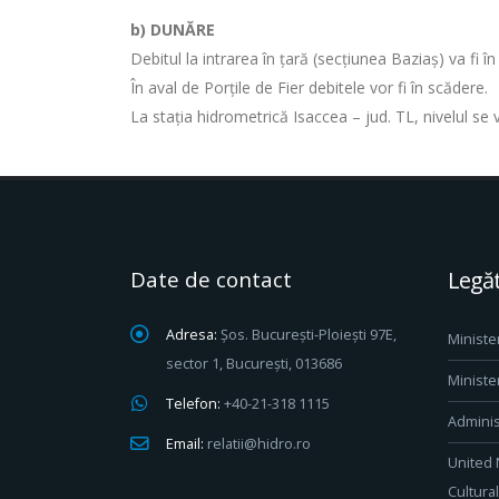
b) DUNĂRE
Debitul la intrarea în ţară (secţiunea Baziaş) va fi 
În aval de Porţile de Fier debitele vor fi în scădere.
La stația hidrometrică Isaccea – jud. TL, nivelul se
Date de contact
Legăt
Adresa:
Șos. București-Ploiești 97E,
Ministe
sector 1, București, 013686
Ministe
Telefon:
+40-21-318 1115
Adminis
Email:
relatii@hidro.ro
United 
Cultura