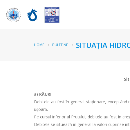
SITUAŢIA HIDR
HOME
BULETINE
Sit
a) RÂURI
Debitele au fost în general staționare, exceptând râ
ușoară.
Pe cursul inferior al Prutului, debitele au fost în cr
Debitele se situează în general la valori cuprinse î