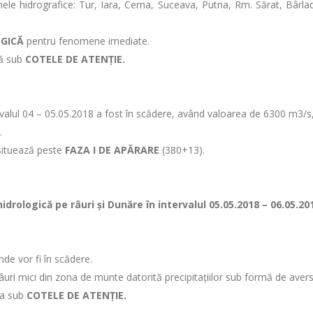
ele hidrografice: Tur, Iara, Cerna, Suceava, Putna, Rm. Sărat, Bârlad
OGICĂ
pentru fenomene imediate.
ză sub
COTELE DE ATENŢIE.
tervalul 04 – 05.05.2018 a fost în scădere, având valoarea de 6300 m3/
.
 situează peste
FAZA I DE APĂRARE
(380+13).
drologică pe râuri şi Dunăre în intervalul 05.05.2018 – 06.05.20
nde vor fi în scădere.
 râuri mici din zona de munte datorită precipitațiilor sub formă de ave
tua sub
COTELE DE ATENŢIE.