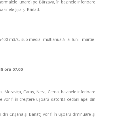
 normalele lunare) pe Bârzava, în bazinele inferioare
zinele Jijia și Bârlad.
 de 5400 m3/s, sub media multianuală a lunii martie
18 ora 07.00
va, Moravița, Caraș, Nera, Cerna, bazinele inferioare
de vor fi în creștere ușoară datorită cedării apei din
 din Crișana și Banat) vor fi în ușoară diminuare și