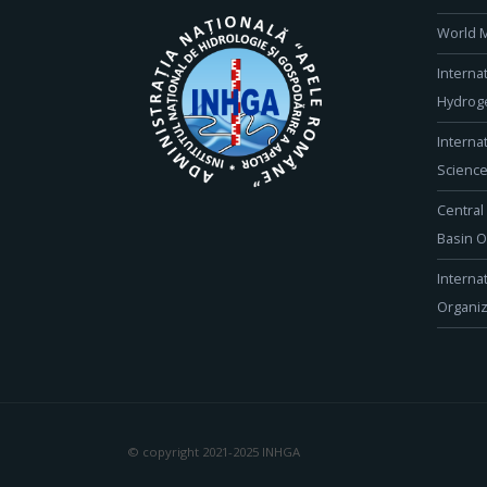
World M
Interna
Hydroge
Interna
Scienc
Central
Basin O
Interna
Organiz
© copyright 2021-2025 INHGA