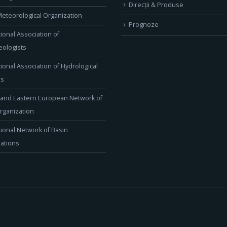
Direcţii & Produse
eteorological Organization
Prognoze
tional Association of
ologists
tional Association of Hydrological
es
 and Eastern European Network of
rganization
tional Network of Basin
ations