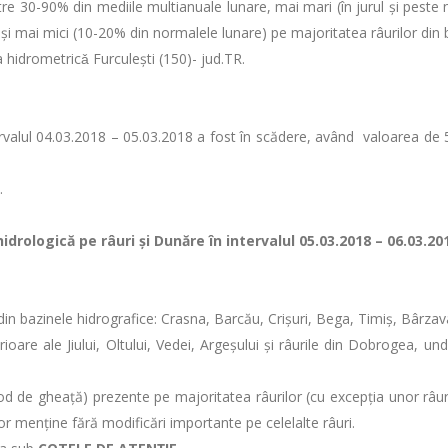
ntre 30-90% din mediile multianuale lunare, mai mari (în jurul și peste
 și mai mici (10-20% din normalele lunare) pe majoritatea râurilor din ba
ia hidrometricǎ Furculeşti (150)- jud.TR.
intervalul 04.03.2018 – 05.03.2018 a fost în scădere, având valoarea
.
drologică pe râuri şi Dunăre în intervalul 05.03.2018 – 06.03.20
e din bazinele hidrografice: Crasna, Barcău, Crișuri, Bega, Timiș, Bârza
rioare ale Jiului, Oltului, Vedei, Argeșului și râurile din Dobrogea, un
d de gheaţă) prezente pe majoritatea râurilor (cu excepția unor râuri
 vor menține fără modificări importante pe celelalte râuri.