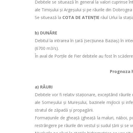
Debitele se situează în general la valori cuprinse î
ale Timișului și Argeșului și pe râurile din Dobrogea
Se situează la
COTA DE ATENŢIE
râul Urlui la staţ
b) DUNĂRE
Debitul la intrarea în ţară (secţiunea Baziaş) în 
(6700 m3/s).
În aval de Porţile de Fier debitele au fost în scădere
Prognoza hi
a)
RÂURI
Debitele vor fi relativ staţionare, exceptând râuril
ale Someșului și Mureșului, bazinele mijlocii și infe
stratul de zăpadă și propagării.
Formaţiunile de gheaţă (gheaţă la maluri, nǎboi, po
restrângere pe râurile din vestul și sudul țării și se