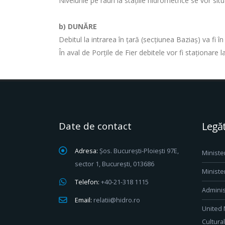
Nivelurile pe râuri la staţiile hidrometrice se vor si
b) DUNĂRE
Debitul la intrarea în ţară (secţiunea Baziaş) va fi î
În aval de Porţile de Fier debitele vor fi staţionare 
Date de contact
Legăt
Adresa:
Șos. București-Ploiești 97E,
Ministe
sector 1, București, 013686
Ministe
Telefon:
+40-21-318 1115
Adminis
Email:
relatii@hidro.ro
United 
Cultura