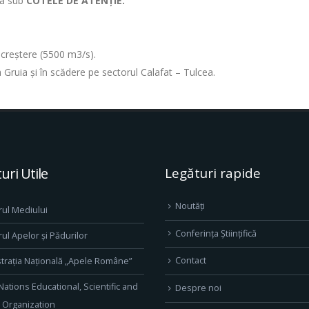
tua sub
COTELE DE ATENŢIE.
n creştere (5500 m3/s).
la Gruia şi în scădere pe sectorul Calafat – Tulcea.
uri Utile
Legături rapide
Noutăți
rul Mediului
Conferința Științifică
rul Apelor și Pădurilor
Contact
trația Națională „Apele Române”
Nations Educational, Scientific and
Despre noi
l Organization