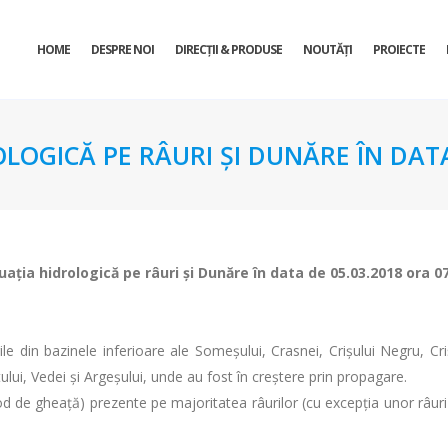
HOME
DESPRE NOI
DIRECŢII & PRODUSE
NOUTĂȚI
PROIECTE
OLOGICĂ PE RÂURI ŞI DUNĂRE ÎN DATA
uaţia hidrologică pe râuri şi Dunăre în data de 05.03.2018 ora 0
le din bazinele inferioare ale Someșului, Crasnei, Crișului Negru, Cri
Oltului, Vedei și Argeșului, unde au fost în creștere prin propagare.
d de gheaţă) prezente pe majoritatea râurilor (cu excepția unor râuri