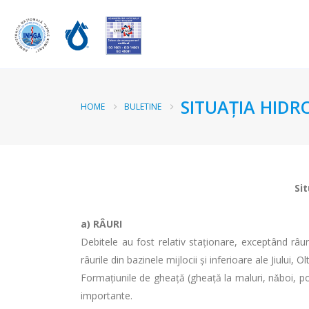
SITUAŢIA HIDR
HOME
BULETINE
Sit
a)
RÂURI
Debitele au fost relativ staţionare, exceptând râuri
râurile din bazinele mijlocii și inferioare ale Jiului, 
Formaţiunile de gheaţă (gheaţă la maluri, nǎboi, po
importante.