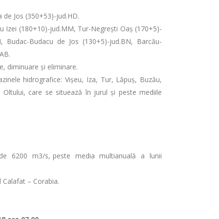
ața de Jos (350+53)-jud.HD.
adu Izei (180+10)-jud.MM, Tur-Negrești Oaș (170+5)-
MM, Budac-Budacu de Jos (130+5)-jud.BN, Barcău-
.AB.
e, diminuare și eliminare.
zinele hidrografice: Vişeu, Iza, Tur, Lăpuș, Buzău,
l Oltului, care se situează în jurul și peste mediile
rea de 6200 m3/s, peste media multianuală a lunii
l Calafat – Corabia.