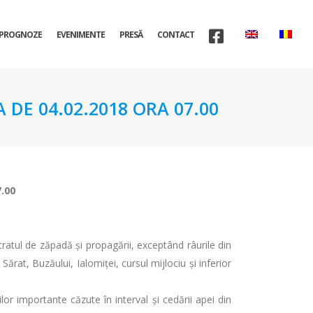
PROGNOZE
EVENIMENTE
PRESĂ
CONTACT
 DE 04.02.2018 ORA 07.00
7.00
stratul de zăpadă și propagării, exceptând râurile din
ărat, Buzăului, Ialomiței, cursul mijlociu și inferior
or importante căzute în interval și cedării apei din