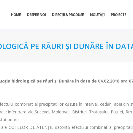
HOME
DESPRE NOI
DIRECŢII & PRODUSE
NOUTĂȚI
PROIECTE
OLOGICĂ PE RÂURI ŞI DUNĂRE ÎN DATA
uaţia hidrologică pe râuri şi Dunăre în data de 04.02.2018 ora 0
fectului combinat al precipitațiilor căzute în interval, cedării apei din 
le inferioare ale Sucevei, Moldovei, Bistriței, Trotușului, Putnei, Rm. S
 staționare.
i ale COTELOR DE ATENŢIE datorită efectului combinat al precipitațiil