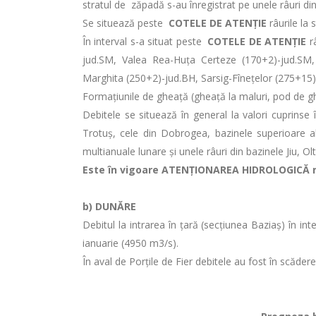
stratul de zăpadă s-au înregistrat pe unele râuri di
Se situează peste
COTELE DE ATENŢIE
râurile la 
În interval s-a situat peste
COTELE DE ATENŢIE
râ
jud.SM, Valea Rea-Huța Certeze (170+2)-jud.SM,
Marghita (250+2)-jud.BH, Sarsig-Fînețelor (275+15)
Formaţiunile de gheaţă (gheaţă la maluri, pod de ghea
Debitele se situează în general la valori cuprinse
Trotuș, cele din Dobrogea, bazinele superioare ale C
multianuale lunare și unele râuri din bazinele Jiu, Olt
Este în vigoare ATENŢIONAREA HIDROLOGICĂ nr
b) DUNĂRE
Debitul la intrarea în ţară (secţiunea Baziaş) î
ianuarie (4950 m3/s).
În aval de Porţile de Fier debitele au fost în scăder