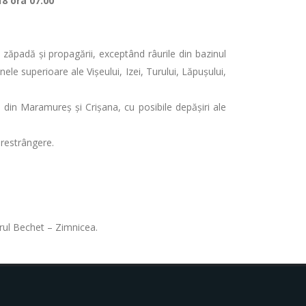
18 ora 07.00
e zăpadă și propagării, exceptând râurile din bazinul
zinele superioare ale Vișeului, Izei, Turului, Lăpușului,
ri din Maramureș și Crișana, cu posibile depășiri ale
 restrângere.
torul Bechet – Zimnicea.