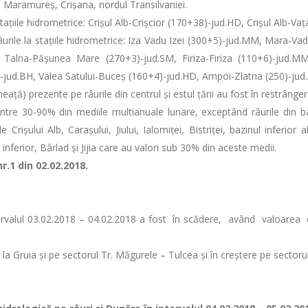
n Maramureș, Crișana, nordul Transilvaniei.
stațiile hidrometrice: Crișul Alb-Crișcior (170+38)-jud.HD, Crișul Alb-V
urile la stațiile hidrometrice: Iza Vadu Izei (300+5)-jud.MM, Mara-V
 Talna-Pășunea Mare (270+3)-jud.SM, Firiza-Firiza (110+6)-jud.
-jud.BH, Valea Satului-Buceș (160+4)-jud.HD, Ampoi-Zlatna (250)-jud
ţă) prezente pe râurile din centrul și estul țării au fost în restrânger
 între 30-90% din mediile multianuale lunare, exceptând râurile din ba
rișului Alb, Carașului, Jiului, Ialomiței, Bistriței, bazinul inferior a
 inferior, Bârlad și Jijia care au valori sub 30% din aceste medii.
.1 din 02.02.2018.
n intervalul 03.02.2018 – 04.02.2018 a fost în scădere, având valoa
e la Gruia și pe sectorul Tr. Măgurele – Tulcea și în creștere pe sectoru