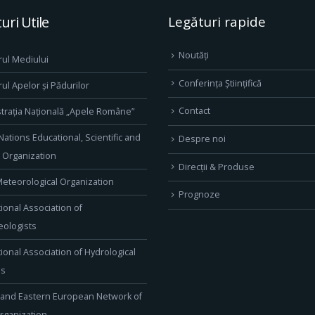
uri Utile
Legături rapide
Noutăți
rul Mediului
Conferința Științifică
rul Apelor și Pădurilor
Contact
trația Națională „Apele Române”
Nations Educational, Scientific and
Despre noi
l Organization
Direcţii & Produse
eteorological Organization
Prognoze
tional Association of
ologists
tional Association of Hydrological
es
 and Eastern European Network of
rganization