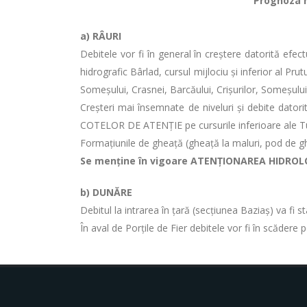
Prognoza hi
a)
RÂURI
Debitele vor fi în general în creștere datorită efec
hidrografic Bârlad, cursul mijlociu și inferior al Prutu
Someșului, Crasnei, Barcăului, Crișurilor, Someșului M
Creșteri mai însemnate de niveluri și debite datorit
COTELOR DE ATENŢIE pe cursurile inferioare ale Turu
Formaţiunile de gheaţă (gheaţă la maluri, pod de ghea
Se menține în vigoare ATENŢIONAREA HIDROLOGI
b) DUNĂRE
Debitul la intrarea în ţară (secţiunea Baziaş) va fi 
În aval de Porţile de Fier debitele vor fi în scădere