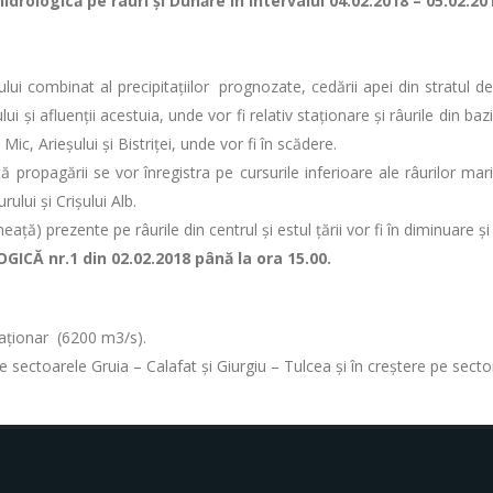
drologică pe râuri şi Dunăre în intervalul 04.02.2018 – 05.02.20
tului combinat al precipitațiilor prognozate, cedării apei din stratul d
lui și afluenții acestuia, unde vor fi relativ staţionare și râurile din ba
ic, Arieșului și Bistriței, unde vor fi în scădere.
ă propagării se vor înregistra pe cursurile inferioare ale râurilor ma
lui și Crișului Alb.
ţă) prezente pe râurile din centrul și estul țării vor fi în diminuare și
CĂ nr.1 din 02.02.2018 până la ora 15.00.
staționar (6200 m3/s).
 pe sectoarele Gruia – Calafat și Giurgiu – Tulcea și în creștere pe sec