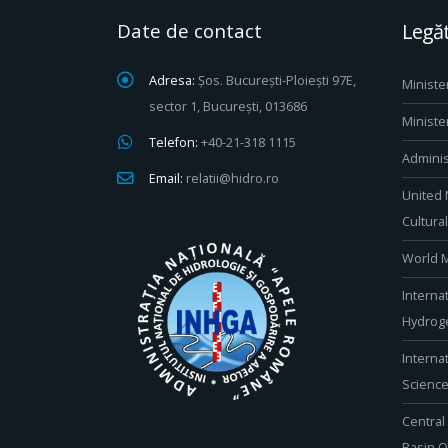
Date de contact
Legăt
Adresa:
Șos. București-Ploiești 97E,
Ministe
sector 1, București, 013686
Ministe
Telefon:
+40-21-318 1115
Adminis
Email:
relatii@hidro.ro
United 
Cultura
World M
Interna
Hydroge
Interna
Scienc
Central
Basin O