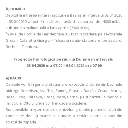
b)
DUNĂRE
Debitul la intrarea în ţară (secţiunea Baziaş) în intervalul 02.04.2020
– 03.04.2020 a fost în scădere, având valoarea de 4000 m3/s,
sub media multianuală a lunii aprilie (7900 m3/s).
În aval de Porţile de Fier debitele au fost în scădere pe sectoarele
Gruia – Calafat și Giurgiu – Tulcea şi relativ staţionare pe sectorul
Bechet – Zimnicea.
Prognoza hidrologică pe râuri şi Dunăre în intervalul
03.04.2020 ora 07.00 – 04.04.2020 ora 07.00
a)
RÂURI
Debitele vor fi în general staționare, exceptând râurile din bazinele
hidrografice: Vișeu, Iza, Tur, Someș, Crasna, Barcău, Crișuri, Mureș,
Bega, Timiș, Bârzava, Caraș, Nera, Cerna, Jiu și bazinul superior și
mijlociu al Oltului unde vor fi în ușoară scădere.
Sunt posibile creşteri ușoare de niveluri şi debite pe unele râuri din
zonele de deal şi munte ca urmare a cedării diurne a apei din
stratul de zăpadă.