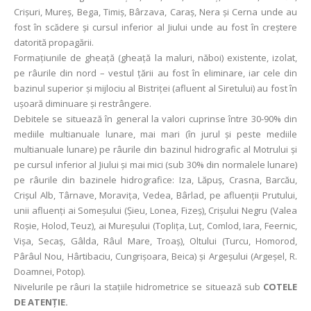
Crișuri, Mureș, Bega, Timiș, Bârzava, Caraș, Nera și Cerna unde au
fost în scădere și cursul inferior al Jiului unde au fost în creștere
datorită propagării.
Formațiunile de gheață (gheață la maluri, năboi) existente, izolat,
pe râurile din nord – vestul țării au fost în eliminare, iar cele din
bazinul superior și mijlociu al Bistriței (afluent al Siretului) au fost în
ușoară diminuare și restrângere.
Debitele se situează în general la valori cuprinse între 30-90% din
mediile multianuale lunare, mai mari (în jurul și peste mediile
multianuale lunare) pe râurile din bazinul hidrografic al Motrului și
pe cursul inferior al Jiului şi mai mici (sub 30% din normalele lunare)
pe râurile din bazinele hidrografice: Iza, Lăpuș, Crasna, Barcău,
Crişul Alb, Târnave, Moraviţa, Vedea, Bârlad, pe afluenții Prutului,
unii afluenți ai Someșului (Șieu, Lonea, Fizeș), Crișului Negru (Valea
Roșie, Holod, Teuz), ai Mureșului (Toplița, Luț, Comlod, Iara, Feernic,
Vișa, Secaș, Gâlda, Râul Mare, Troaș), Oltului (Turcu, Homorod,
Pârâul Nou, Hârtibaciu, Cungrișoara, Beica) și Argeșului (Argeșel, R.
Doamnei, Potop).
Nivelurile pe râuri la staţiile hidrometrice se situează sub
COTELE
DE ATENŢIE.