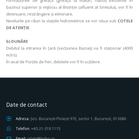
Formațiunile de gheață (gheață la maluri, năboi) existente în
bazinul superior și mijlociu al Bistriței (afluent al Siretului), vor fi în
diminuare, restrângere și eliminare.
Nivelurile pe râuri la stațiile hidrometrice se vor situa sub
COTELE
DE ATENȚIE.
b) DUNĂRE
Debitul la intrarea în ţară (secţiunea Baziaş) va fi staţionar (4000
m3/s).
În aval de Porţile de Fier, debitele vor fi în scădere.
Date de contact
Adresa:
Șos. București-Ploiești 97E, sector 1, București, 013686
Telefon:
+40-21-318 1115
Email:
relatii@hidro.ro