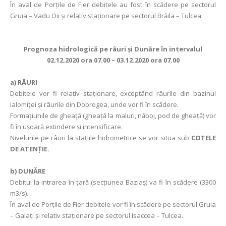
În aval de Porţile de Fier debitele au fost în scădere pe sectorul
Gruia – Vadu Oii şi relativ staționare pe sectorul Brăila – Tulcea.
Prognoza hidrologică pe râuri şi Dunăre în intervalul
02.12.2020 ora 07.00 – 03.12.2020 ora 07.00
a)
RÂURI
Debitele vor fi relativ staţionare, exceptând râurile din bazinul
Ialomiţei şi râurile din Dobrogea, unde vor fi în scădere.
Formaţiunile de gheaţă (gheaţă la maluri, năboi, pod de gheață) vor
fi în uşoară extindere şi intensificare.
Nivelurile pe râuri la stațiile hidrometrice se vor situa sub
COTELE
DE ATENȚIE.
b)
DUNĂRE
Debitul la intrarea în ţară (secţiunea Baziaş) va fi în scădere (3300
m3/s).
În aval de Porţile de Fier debitele vor fi în scădere pe sectorul Gruia
– Galați și relativ staționare pe sectorul Isaccea – Tulcea.