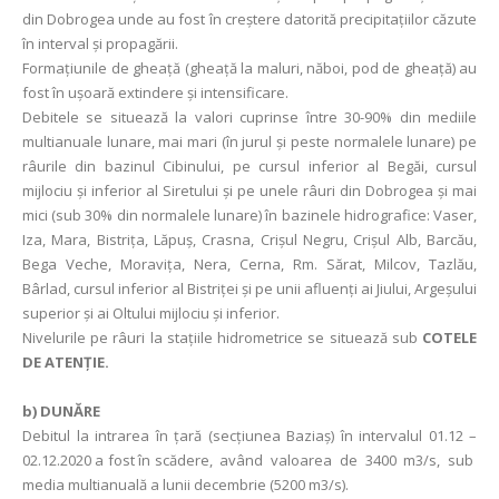
din Dobrogea unde au fost în creştere datorită precipitaţiilor căzute
în interval şi propagării.
Formaţiunile de gheaţă (gheaţă la maluri, năboi, pod de gheaţă) au
fost în uşoară extindere şi intensificare.
Debitele se situează la valori cuprinse între 30-90% din mediile
multianuale lunare, mai mari (în jurul și peste normalele lunare) pe
râurile din bazinul Cibinului, pe cursul inferior al Begăi, cursul
mijlociu și inferior al Siretului și pe unele râuri din Dobrogea și mai
mici (sub 30% din normalele lunare) în bazinele hidrografice: Vaser,
Iza, Mara, Bistrița, Lăpuș, Crasna, Crişul Negru, Crişul Alb, Barcău,
Bega Veche, Moraviţa, Nera, Cerna, Rm. Sărat, Milcov, Tazlău,
Bârlad, cursul inferior al Bistriței şi pe unii afluenţi ai Jiului, Argeşului
superior şi ai Oltului mijlociu și inferior.
Nivelurile pe râuri la stațiile hidrometrice se situează sub
COTELE
DE ATENȚIE.
b)
DUNĂRE
Debitul la intrarea în ţară (secţiunea Baziaş) în intervalul 01.12 –
02.12.2020 a fost în scădere, având valoarea de 3400 m3/s, sub
media multianuală a lunii decembrie (5200 m3/s).