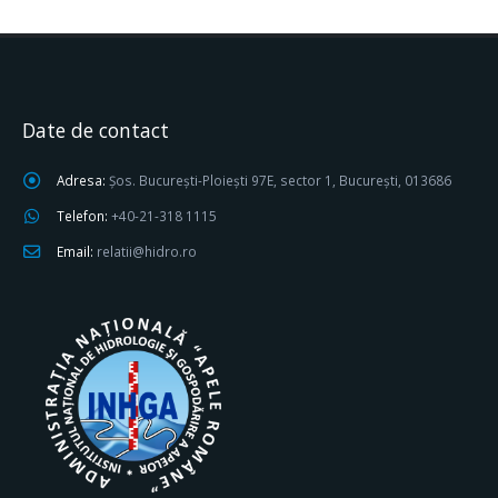
Date de contact
Adresa:
Șos. București-Ploiești 97E, sector 1, București, 013686
Telefon:
+40-21-318 1115
Email:
relatii@hidro.ro