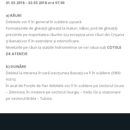
01.03.2018 – 02.03.2018 ora 07.00
a)
RÂURI
Debitele vor fi în general în scădere uşoară.
Formaţiunile de gheaţă (gheaţă la maluri, nǎboi, pod de gheaţă)
prezente pe majoritatea râurilor (cu excepția unor râuri din Crișana
și Banat) vor fi în extindere și intensificare.
Nivelurile pe râuri la staţiile hidrometrice se vor situa sub
COTELE
DE ATENŢIE.
b) DUNĂRE
Debitul la intrarea în ţară (secţiunea Baziaş) va fi în scădere (5800
m3/s).
În aval de Porţile de Fier debitele vor fi în scădere pe sectorul Gruia
– Zimnicea, în creștere pe sectorul Giurgiu – Vadu Oii şi staţionare
pe sectorul Brăila – Tulcea.