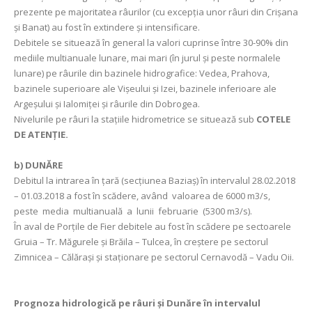
prezente pe majoritatea râurilor (cu excepția unor râuri din Crișana
și Banat) au fost în extindere şi intensificare.
Debitele se situează în general la valori cuprinse între 30-90% din
mediile multianuale lunare, mai mari (în jurul și peste normalele
lunare) pe râurile din bazinele hidrografice: Vedea, Prahova,
bazinele superioare ale Vișeului și Izei, bazinele inferioare ale
Argeșului și Ialomiţei și râurile din Dobrogea.
Nivelurile pe râuri la staţiile hidrometrice se situează sub
COTELE
DE ATENŢIE.
b) DUNĂRE
Debitul la intrarea în ţară (secţiunea Baziaş) în intervalul 28.02.2018
– 01.03.2018 a fost în scădere, având valoarea de 6000 m3/s,
peste media multianuală a lunii februarie (5300 m3/s).
În aval de Porţile de Fier debitele au fost în scădere pe sectoarele
Gruia – Tr. Măgurele și Brăila – Tulcea, în creștere pe sectorul
Zimnicea – Călărași și staționare pe sectorul Cernavodă – Vadu Oii.
Prognoza hidrologică pe râuri şi Dunăre în intervalul