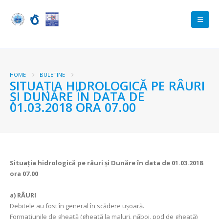
HOME
BULETINE
SITUAŢIA HIDROLOGICĂ PE RÂURI
ŞI DUNĂRE ÎN DATA DE
01.03.2018 ORA 07.00
Situaţia hidrologică pe râuri şi Dunăre în data de 01.03.2018
ora 07.00
a)
RÂURI
Debitele au fost în general în scădere uşoară.
Formaţiunile de gheaţă (gheaţă la maluri, nǎboi, pod de gheaţă)