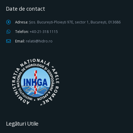
Date de contact
Adresa:
Șos. București-Ploiești 97E, sector 1, București, 013686
Telefon:
+40-21-318 1115
Email:
relatii@hidro.ro
Legături Utile