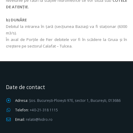
Nivelurile pe râuri la stațiile hidrometrice se vor situa sub
COTELE
DE ATENȚIE.
b) DUNĂRE
Debitul la intrarea în ţară (secţiunea Baziaş) va fi staționar (6300
m3/s).
În aval de Porţile de Fier debitele vor fi în scădere la Gruia și în
creștere pe sectorul Calafat – Tulcea.
Date de contact
Adresa:
Șos. București-Ploiești 97E, sector 1, București, 013686
Telefon:
+40-21-318 1115
Email:
relatii@hidro.ro