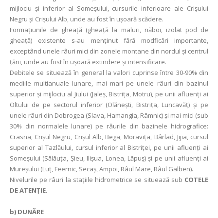
mijlociu și inferior al Someșului, cursurile inferioare ale Crișului
Negru și Crișului Alb, unde au fost în uşoară scădere.
Formațiunile de gheață (gheață la maluri, năboi, izolat pod de
gheață) existente s-au menținut fără modficări importante,
exceptând unele râuri mici din zonele montane din nordul și centrul
țării, unde au fost în uşoară extindere și intensificare.
Debitele se situează în general la valori cuprinse între 30-90% din
mediile multianuale lunare, mai mari pe unele râuri din bazinul
superior și mijlociu al Jiului (Jaleş, Bistriţa, Motru), pe unii afluenţi ai
Oltului de pe sectorul inferior (Olăneşti, Bistriţa, Luncavăţ) şi pe
unele râuri din Dobrogea (Slava, Hamangia, Râmnic) și mai mici (sub
30% din normalele lunare) pe râurile din bazinele hidrografice:
Crasna, Crişul Negru, Crișul Alb, Bega, Moraviţa, Bârlad, Jijia, cursul
superior al Tazlăului, cursul inferior al Bistriței, pe unii afluenţi ai
Someşului (Sălăuţa, Şieu, Ilişua, Lonea, Lăpuş) şi pe unii afluenţi ai
Mureşului (Luţ, Feernic, Secaş, Ampoi, Râul Mare, Râul Galben).
Nivelurile pe râuri la stațiile hidrometrice se situează sub
COTELE
DE ATENȚIE.
b)
DUNĂRE