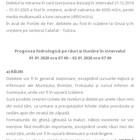
Debitul la intrarea în ţară (secţiunea Baziaş) în intervalul 31.12.2019
– 01.01.2020 a fost în creștere, având valoarea de 6300 m3/s, peste
media multianuală a lunii ianuarie (4950 m3/s).
În aval de Porţile de Fier, debitele au fost în scădere la Gruia și în
creștere pe sectorul Calafat – Tulcea.
Prognoza hidrologică pe râuri şi Dunăre în intervalul
01.01.2020 ora 07.00 – 02.01.2020 ora 07.00
a)
RÂURI
Debitele vor fi în general staţionare, exceptând cursurile mijlocii și
inferioare ale Mureșului, Bistriței, Trotușului și cursul inferior al
Someşului, unde vor fi în uşoară scădere.
Sunt posibile creșreri izolate de niveluri și debite pe unele râuri mici
din estul țării, ca urmare a precipitațiilor lichide slabe prevăzute și
cedării apei din stratul de zăpadă.
Formațiunile de gheță (gheață la maluri, năboi) existente se vor
menține fără modficări importante, exceptând unele râuri mici din
estul țării, unde vor fi în ușoară diminuare și restrângere.