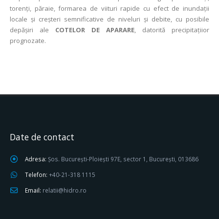
torenți, păraie, formarea de viituri rapide cu efect de inundații
locale şi creşteri semnificative de niveluri şi debite, cu posibile
depăşiri ale
COTELOR DE APARARE
, datorită precipitațiior
prognozate.
Date de contact
Adresa:
Șos. București-Ploiești 97E, sector 1, București, 013686
Telefon:
+40-21-318 1115
Email:
relatii@hidro.ro