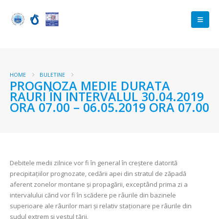
HOME
BULETINE
PROGNOZA MEDIE DURATA
RAURI ÎN INTERVALUL 30.04.2019
ORA 07.00 – 06.05.2019 ORA 07.00
Debitele medii zilnice vor fi în general în creştere datorită
precipitaţiilor prognozate, cedării apei din stratul de zăpadă
aferent zonelor montane şi propagării, exceptând prima zi a
intervalului cănd vor fi în scădere pe râurile din bazinele
superioare ale râurilor mari şi relativ staţionare pe râurile din
sudul extrem şi vestul ţării.