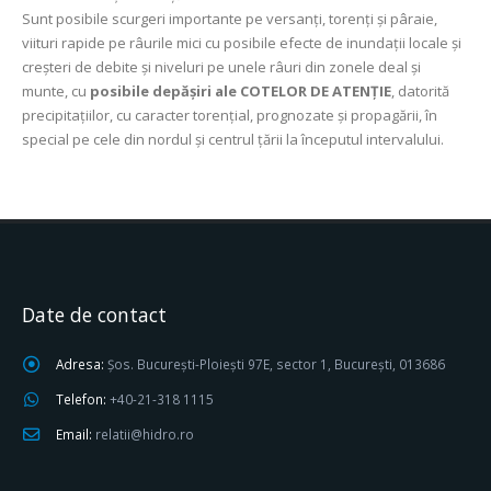
Sunt posibile scurgeri importante pe versanți, torenți și pâraie,
viituri rapide pe râurile mici cu posibile efecte de inundații locale și
creșteri de debite și niveluri pe unele râuri din zonele deal şi
munte, cu
posibile depășiri ale COTELOR DE ATENŢIE
, datorită
precipitaţiilor, cu caracter torenţial, prognozate şi propagării, în
special pe cele din nordul şi centrul ţării la începutul intervalului.
Date de contact
Adresa:
Șos. București-Ploiești 97E, sector 1, București, 013686
Telefon:
+40-21-318 1115
Email:
relatii@hidro.ro