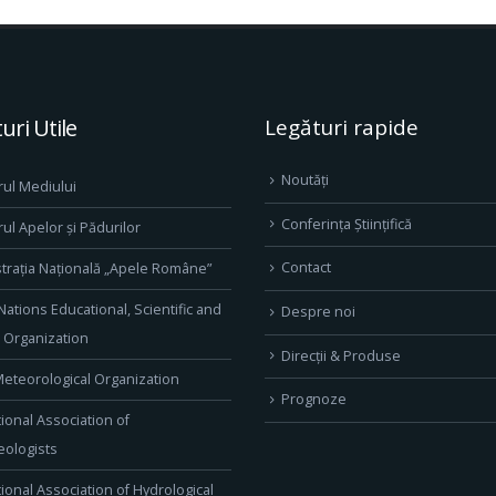
uri Utile
Legături rapide
Noutăți
rul Mediului
Conferința Științifică
rul Apelor și Pădurilor
Contact
trația Națională „Apele Române”
Nations Educational, Scientific and
Despre noi
l Organization
Direcţii & Produse
eteorological Organization
Prognoze
tional Association of
ologists
tional Association of Hydrological