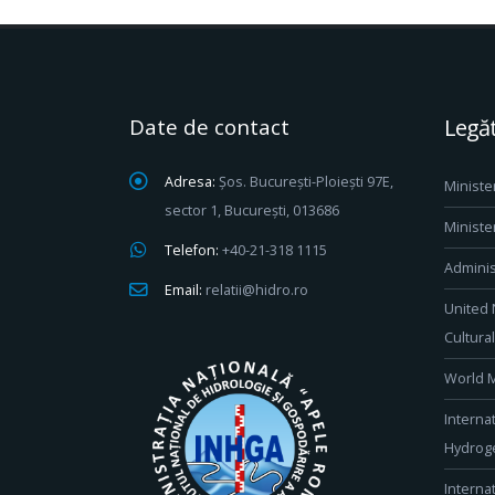
Date de contact
Legăt
Adresa:
Șos. București-Ploiești 97E,
Ministe
sector 1, București, 013686
Ministe
Telefon:
+40-21-318 1115
Adminis
Email:
relatii@hidro.ro
United 
Cultura
World M
Interna
Hydroge
Interna