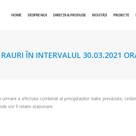
HOME
DESPRE NOI
DIRECŢII & PRODUSE
NOUTĂȚI
PROIECTE
URI ÎN INTERVALUL 30.03.2021 ORA 
ca urmare a efectului combinat al precipitațiilor slabe prevăzute, cedă
nde vor fi relativ staționare.