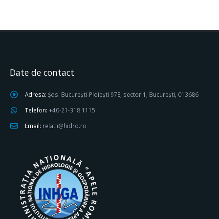
Date de contact
Adresa:
Șos. București-Ploiești 97E, sector 1, București, 013686
Telefon:
+40-21-318 1115
Email:
relatii@hidro.ro