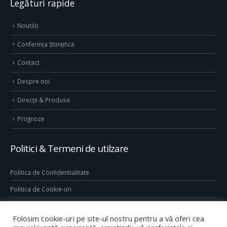
Legături rapide
Noutăți
Conferința Științifică
Contact
Despre noi
Direcţii & Produse
Prognoze
Politici & Termeni de utilzare
Politica de Confidentialitate
Politica de Cookie-uri
Termeni & Conditii
Folosim cookie-uri pe site-ul nostru pentru a vă oferi cea
Conditii generale de utilizare site