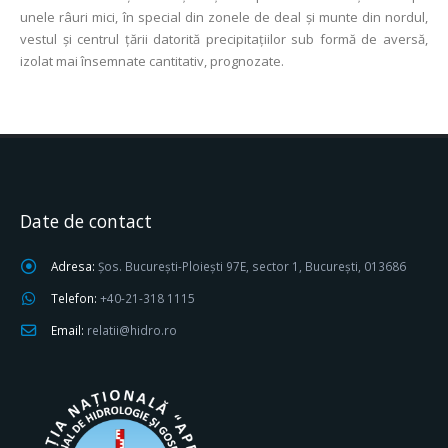
unele râuri mici, în special din zonele de deal şi munte din nordul,
vestul și centrul ţării datorită precipitaţiilor sub formă de aversă,
izolat mai însemnate cantitativ, prognozate.
Date de contact
Adresa:
Șos. București-Ploiești 97E, sector 1, București, 013686
Telefon:
+40-21-318 1115
Email:
relatii@hidro.ro