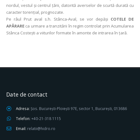
nordul, vestul şi centrul țării, datorită averselor de scurtă durată cu
caracter torențial, prognozate.
Pe râul Prut aval s.h. Stânca-Aval, se vor depăși
COTELE DE
APĂRARE
ca urmare a tranzitării în regim controlat prin Acumularea
Stânca Costeşti a viiturilor formate în amonte de intrarea în ţară.
Date de contact
Adresa:
Șos. București-Ploiești 97E, sector 1, București, 013686
Telefon:
+40-21-318 1115
Email:
relatii@hidro.ro