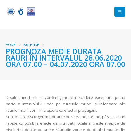
HOME
BULETINE
PROGNOZA MEDIE DURATA
RAURI ÎN INTERVALUL 28.06.2020
ORA 07.00 – 04.07.2020 ORA 07.00
Debitele medii zilnice vor fi în general în scădere, exceptând prima
parte a intervalului unde pe cursurile mijlocii și inferioare ale
râurilor mari, vor fi în creștere ca efect al propagării.
Sunt posibile scurgeri importante pe versanţi, torenţi, pâraie, viituri
rapide cu posibile efecte de inundaţii locale şi creşteri rapide de
niveluri şi debite pe unele râuri din zonele de deal şi munte din