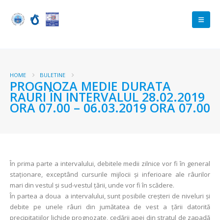
HOME
BULETINE
PROGNOZA MEDIE DURATA
RAURI ÎN INTERVALUL 28.02.2019
ORA 07.00 – 06.03.2019 ORA 07.00
În prima parte a intervalului, debitele medii zilnice vor fi în general
staționare, exceptând cursurile mijlocii și inferioare ale râurilor
mari din vestul şi sud-vestul țării, unde vor fi în scădere.
În partea a doua a intervalului, sunt posibile creșteri de niveluri și
debite pe unele râuri din jumătatea de vest a țării datorită
precipitațiilor lichide prognozate, cedării apei din stratul de zapadă