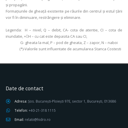
și propagării.
Formațiunile de gheață existente pe râurile din centrul și estul țării
vor fi în diminuare, restrângere și eliminare.
Legenda:
H – nivel, Q – debit, CA- cota de atentie, CI – cota de
inundatie, +H – cu cat este depasita CA sau CI,
G- gheata la mal, P – pod de gheata, Z – zapor, N – naboi
(*)-Valorile sunt influentate de acumularea Stanca Costesti
Date de contact
Adresa:
Șos. București-Ploiești 97E, sector 1, București, 013686
Telefon:
+40-21-318 1115
Email:
relatii@hidro.ro