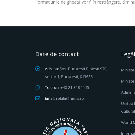
Formaţiunile de gheaţă vor fi în restrângere, diminu
Date de contact
Legăt
Adresa:
Șos. București-Ploiești 97E,
Ministe
sector 1, București, 013686
Ministe
Telefon:
+40-21-318 1115
Adminis
Email:
relatii@hidro.ro
United 
Cultura
World M
Interna