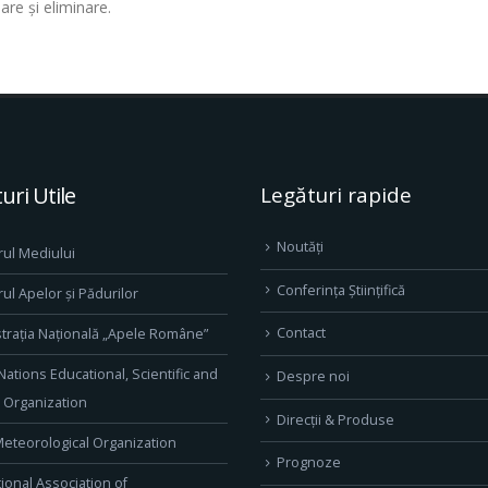
are şi eliminare.
uri Utile
Legături rapide
Noutăți
rul Mediului
Conferința Științifică
rul Apelor și Pădurilor
Contact
trația Națională „Apele Române”
Nations Educational, Scientific and
Despre noi
l Organization
Direcţii & Produse
eteorological Organization
Prognoze
tional Association of