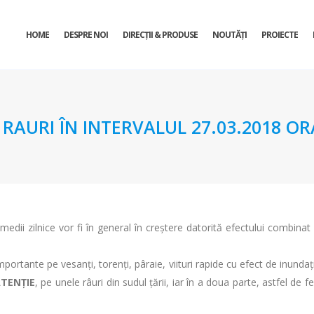
HOME
DESPRE NOI
DIRECŢII & PRODUSE
NOUTĂȚI
PROIECTE
URI ÎN INTERVALUL 27.03.2018 ORA 
dii zilnice vor fi în general în creştere datorită efectului combinat a
mportante pe vesanţi, torenţi, pâraie, viituri rapide cu efect de inundaţii
TENŢIE
, pe unele râuri din sudul ţării, iar în a doua parte, astfel d