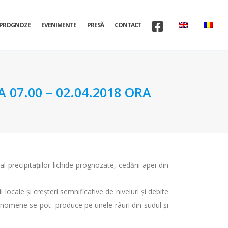
PROGNOZE
EVENIMENTE
PRESĂ
CONTACT
07.00 – 02.04.2018 ORA
l precipitaţiilor lichide prognozate, cedării apei din
 locale şi creşteri semnificative de niveluri şi debite
e fenomene se pot produce pe unele râuri din sudul şi