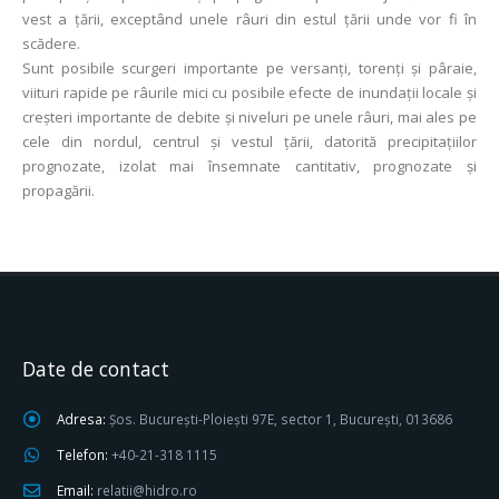
vest a ţării, exceptând unele râuri din estul ţării unde vor fi în
scădere.
Sunt posibile scurgeri importante pe versanți, torenți și pâraie,
viituri rapide pe râurile mici cu posibile efecte de inundații locale și
creșteri importante de debite și niveluri pe unele râuri, mai ales pe
cele din nordul, centrul şi vestul ţării, datorită precipitaţiilor
prognozate, izolat mai însemnate cantitativ, prognozate şi
propagării.
Date de contact
Adresa:
Șos. București-Ploiești 97E, sector 1, București, 013686
Telefon:
+40-21-318 1115
Email:
relatii@hidro.ro