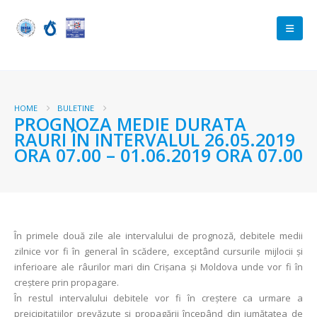
HOME
BULETINE
PROGNOZA MEDIE DURATA
RAURI ÎN INTERVALUL 26.05.2019
ORA 07.00 – 01.06.2019 ORA 07.00
În primele două zile ale intervalului de prognoză, debitele medii
zilnice vor fi în general în scădere, exceptând cursurile mijlocii şi
inferioare ale râurilor mari din Crişana şi Moldova unde vor fi în
creştere prin propagare.
În restul intervalului debitele vor fi în creştere ca urmare a
preicipitaţiilor prevăzute şi propagării începând din jumătatea de