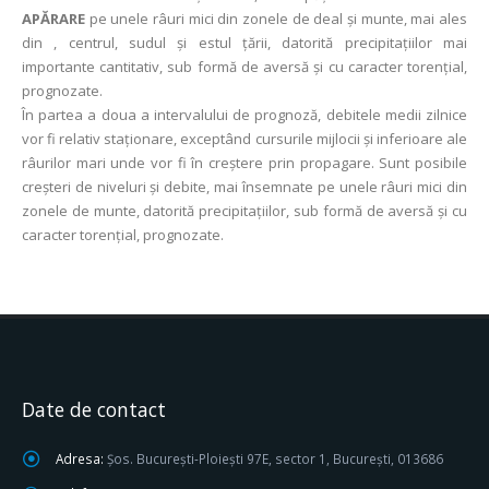
APĂRARE
pe unele râuri mici din zonele de deal și munte, mai ales
din , centrul, sudul şi estul ţării, datorită precipitaţiilor mai
importante cantitativ, sub formă de aversă şi cu caracter torenţial,
prognozate.
În partea a doua a intervalului de prognoză, debitele medii zilnice
vor fi relativ staţionare, exceptând cursurile mijlocii și inferioare ale
râurilor mari unde vor fi în creștere prin propagare. Sunt posibile
creşteri de niveluri şi debite, mai însemnate pe unele râuri mici din
zonele de munte, datorită precipitaţiilor, sub formă de aversă şi cu
caracter torenţial, prognozate.
Date de contact
Adresa:
Șos. București-Ploiești 97E, sector 1, București, 013686