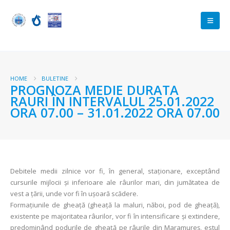
HOME
BULETINE
PROGNOZA MEDIE DURATA
RAURI ÎN INTERVALUL 25.01.2022
ORA 07.00 – 31.01.2022 ORA 07.00
Debitele medii zilnice vor fi, în general, staționare, exceptând
cursurile mijlocii și inferioare ale râurilor mari, din jumătatea de
vest a țării, unde vor fi în ușoară scădere.
Formațiunile de gheață (gheață la maluri, năboi, pod de gheață),
existente pe majoritatea râurilor, vor fi în intensificare și extindere,
predominând podurile de gheață pe râurile din Maramureș, estul