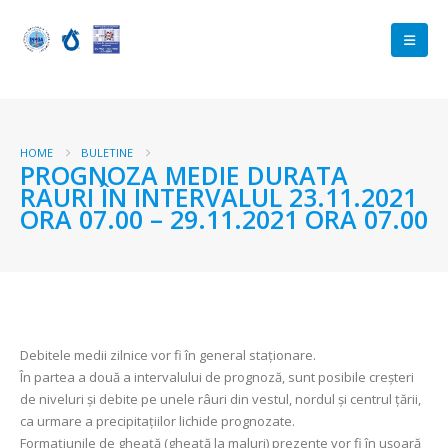
HOME
BULETINE
PROGNOZA MEDIE DURATA
RAURI ÎN INTERVALUL 23.11.2021
ORA 07.00 – 29.11.2021 ORA 07.00
Debitele medii zilnice vor fi în general staționare.
În partea a două a intervalului de prognoză, sunt posibile creșteri
de niveluri și debite pe unele râuri din vestul, nordul și centrul țării,
ca urmare a precipitațiilor lichide prognozate.
Formațiunile de gheață (gheaţă la maluri) prezente vor fi în ușoară