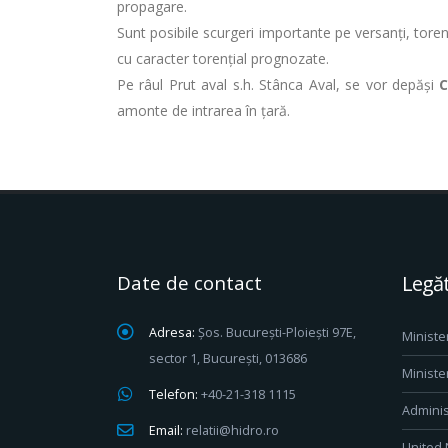
propagare.
Sunt posibile scurgeri importante pe versanți, toren
cu caracter torențial prognozate.
Pe râul Prut aval s.h. Stânca Aval, se vor depăși
amonte de intrarea în ţară.
Date de contact
Legăt
Adresa:
Șos. București-Ploiești 97E,
Ministe
sector 1, București, 013686
Ministe
Telefon:
+40-21-318 1115
Adminis
Email:
relatii@hidro.ro
United 