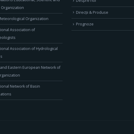
Despre noi
l Organization
Direcţii & Produse
eteorological Organization
Prognoze
tional Association of
ologists
tional Association of Hydrological
es
 and Eastern European Network of
rganization
tional Network of Basin
ations