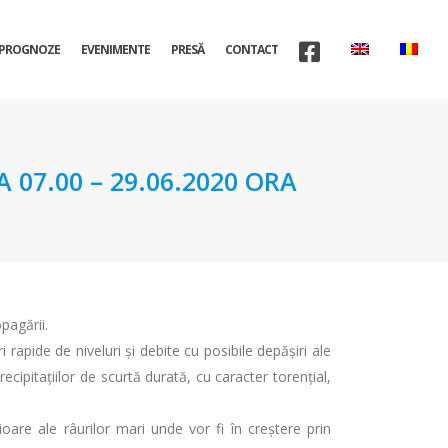
PROGNOZE
EVENIMENTE
PRESĂ
CONTACT
07.00 – 29.06.2020 ORA
pagării.
i rapide de niveluri şi debite cu posibile depăşiri ale
recipitațiilor de scurtă durată, cu caracter torențial,
rioare ale râurilor mari unde vor fi în creștere prin