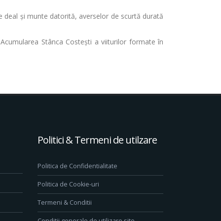
de deal și munte datorită, averselor de scurtă durată
 Acumularea Stânca Costeşti a viiturilor formate în
Politici & Termeni de utilzare
Politica de Confidentialitate
Politica de Cookie-uri
Termeni & Conditii
Conditii generale de utilizare site