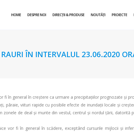
HOME
DESPRE NOI
DIRECŢII & PRODUSE
NOUTĂȚI
PROIECTE
URI ÎN INTERVALUL 23.06.2020 ORA 
vor fi în general în creştere ca urmare a precipitaţiilor prognozate şi pro
, pâraie, viituri rapide cu posibile efecte de inundaţii locale şi creşter
n zonele de deal şi munte din vestul, centrul și nordul țării, datorită p
ice vor fi în general în scădere, exceptând cursurile mijlocii și infe