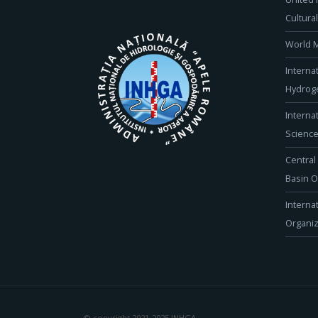
Cultura
World M
Interna
Hydroge
Interna
Scienc
Central
Basin O
Interna
Organiz
© copyright 2021-2025 INHGA