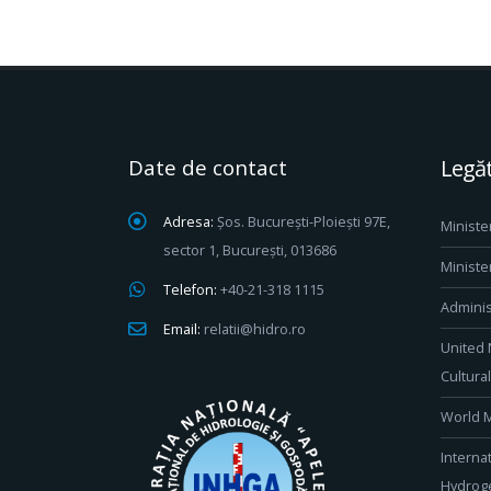
Date de contact
Legăt
Adresa:
Șos. București-Ploiești 97E,
Ministe
sector 1, București, 013686
Ministe
Telefon:
+40-21-318 1115
Adminis
Email:
relatii@hidro.ro
United 
Cultura
World M
Interna
Hydroge