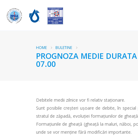
HOME
BULETINE
PROGNOZA MEDIE DURATA RA
07.00
Debitele medii zilnice vor fi relativ staționare.
Sunt posibile creșteri ușoare de debite, în special p
stratul de zăpadă, evoluției formațiunilor de gheață 
Formațiunile de gheață (gheață la maluri, năboi, pod
unde se vor menține fără modificări importante.