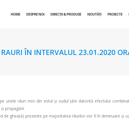
HOME
DESPRE NOI
DIRECŢII & PRODUSE
NOUTĂȚI
PROIECTE
URI ÎN INTERVALUL 23.01.2020 ORA 
e unele râuri mici din estul și sudul țării datorită efectului combinat 
și propagării.
 de gheață) prezente pe majoritatea râurilor vor fi în diminuare și uș