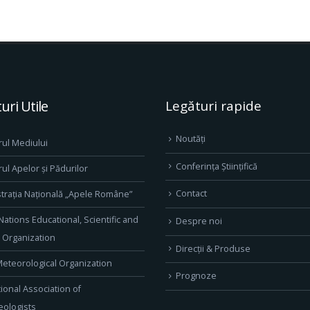
uri Utile
Legături rapide
Noutăți
rul Mediului
Conferința Științifică
rul Apelor și Pădurilor
Contact
trația Națională „Apele Române”
Nations Educational, Scientific and
Despre noi
l Organization
Direcţii & Produse
eteorological Organization
Prognoze
tional Association of
ologists